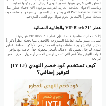
العطور التي تفرض هيبتها. عطور النهدي للرجال تتميز بكونها عملية
وتناسب الأجواء الخليجية الحارة. الفرصة موجودة الآن لاقتناء عطور مثل
Paco Rabanne Invictus الذي يعتبر ملك العطور الرياضية والمنعشة، حيث
يمنحك شعوراً بالانتعاش يدوم طوال يوم العمل المزدحم.
عطر 212 VIP Black والجاذبية المسائية
إذا كانت لديك مناسبة خاصة، فإن عطر 212 VIP Black هو رفيقك
المثالي. يتميز بنكهة الفانيليا الممزوجة باللافندر، مما يجعله عطراً ذكورياً
بامتياز. ثباته يتجاوز 7 ساعات وفوحانه ممتاز في الأماكن المغلقة. عطور
النهدي للرجال تضمن لك الأصالة بأسعار معقولة جداً، خاصة مع توافر
عبوات التوفير والأطقم التي تشمل لوشن الجسم أو مزيل العرق بنفس
الرائحة.
كيف تستخدم كود خصم النهدي (IYTJ)
لتوفير إضافي؟