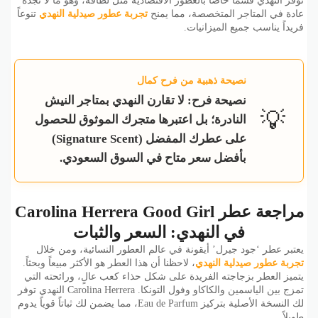
توفر النهدي قسماً خاصاً بالعطور الاقتصادية مثل لطافة، وهو ما لا تجده
عادة في المتاجر المتخصصة، مما يمنح
تجربة عطور صيدلية النهدي
تنوعاً
فريداً يناسب جميع الميزانيات.
نصيحة ذهبية من فرح كمال
نصيحة فرح: لا تقارن النهدي بمتاجر النيش
💡
النادرة؛ بل اعتبرها متجرك الموثوق للحصول
على عطرك المفضل (Signature Scent)
بأفضل سعر متاح في السوق السعودي.
مراجعة عطر Carolina Herrera Good Girl
في النهدي: السعر والثبات
يعتبر عطر ‘جود جيرل’ أيقونة في عالم العطور النسائية، ومن خلال
تجربة عطور صيدلية النهدي
، لاحظنا أن هذا العطر هو الأكثر مبيعاً وبحثاً.
يتميز العطر بزجاجته الفريدة على شكل حذاء كعب عالٍ، ورائحته التي
تمزج بين الياسمين والكاكاو وفول التونكا. Carolina Herrera النهدي توفر
لك النسخة الأصلية بتركيز Eau de Parfum، مما يضمن لك ثباتاً قوياً يدوم
طويلاً.