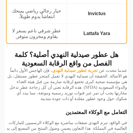
خيار رجالي رياضي يمنحك
Invictus
انتعاشاً يدوم طويلاً.
عطر شرقي ناعم بسعر لا
Lattafa Yara
يقاوم ومخزون متوفر.
هل عطور صيدلية النهدي أصلية؟ كلمة
الفصل من واقع الرقابة السعودية
عندما نتحدث عن
تجربة عطور صيدلية النهدي
، فإن الهاجس الأول دائماً
هو الأصالة. الحقيقة أن صيدلية النهدي لا تعمل كمتجر عطور مستقل، بل
هي مؤسسة صحية كبرى تخضع لرقابة صارمة من قبل هيئة الغذاء
والدواء السعودية (SFDA). هذه الرقابة تعني أن كل زجاجة عطر تدخل
مخازنها يجب أن تمر عبر قنوات توريد رسمية وموثقة، مما يبدد أي
شكوك حول وجود عطور مقلدة أو ذات جودة متدنية.
التعامل مع الوكلاء المعتمدين
في الواقع، تبرم النهدي صفقات مباشرة مع الوكلاء الرسميين للماركات
العالمية في المملكة. هذا التعاون يضمن وصول المنتج من المصنع إلى يد