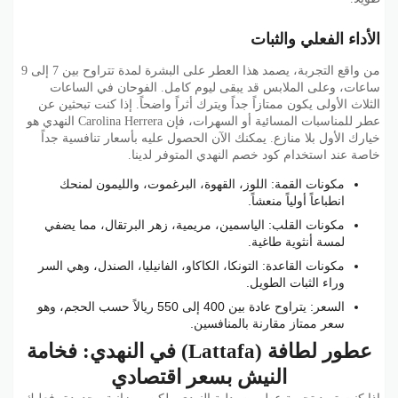
الأداء الفعلي والثبات
من واقع التجربة، يصمد هذا العطر على البشرة لمدة تتراوح بين 7 إلى 9
ساعات، وعلى الملابس قد يبقى ليوم كامل. الفوحان في الساعات
الثلاث الأولى يكون ممتازاً جداً ويترك أثراً واضحاً. إذا كنت تبحثين عن
عطر للمناسبات المسائية أو السهرات، فإن Carolina Herrera النهدي هو
خيارك الأول بلا منازع. يمكنك الآن الحصول عليه بأسعار تنافسية جداً
خاصة عند استخدام كود خصم النهدي المتوفر لدينا.
مكونات القمة: اللوز، القهوة، البرغموت، والليمون لمنحك
انطباعاً أولياً منعشاً.
مكونات القلب: الياسمين، مريمية، زهر البرتقال، مما يضفي
لمسة أنثوية طاغية.
مكونات القاعدة: التونكا، الكاكاو، الفانيليا، الصندل، وهي السر
وراء الثبات الطويل.
السعر: يتراوح عادة بين 400 إلى 550 ريالاً حسب الحجم، وهو
سعر ممتاز مقارنة بالمنافسين.
عطور لطافة (Lattafa) في النهدي: فخامة
النيش بسعر اقتصادي