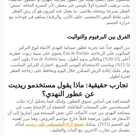
يجب ترطيب البشرة أولاً بلوشن غير معطر، لأن البشرة الجافة ‘تمتص’
العطر بسرعة وتجعله يتلاشى. ما يغفل عنه كثيرون هو أن رش العطر
على نقاط النبض (المعصم، خلف الأذن، والرقبة) يساهم في فوحانه مع
حرارة الجسم.
الفرق بين البرفيوم والتواليت
من المهم جداً عند تجربة عطور صيدلية النهدي الانتباه لنوع التركيز
المكتوب على الزجاجة. Eau de Parfum يحتوي على نسبة زيوت عطرية
أعلى (15-20%) وبالتالي يدوم أطول، بينما Eau de Toilette يكون أخف
(5-15%) ويناسب الاستخدام اليومي السريع. اختيارك للتركيز المناسب
يوفر عليك إعادة الرش المتكرر خلال اليوم ويحافظ على زجاجة العطر
لفترة أطول.
تجارب حقيقية: ماذا يقول مستخدمو ريديت
عن عطور النهدي؟
المصداقية هي أساس تسوق العطور، ولذلك قمنا بتحليل آراء مئات
المستخدمين على المنصات التفاعلية. الحقيقة أن الإجماع يصب في
مصلحة النهدي من حيث الأصالة، لكن بعض المستخدمين أشاروا إلى أن
الأسعار قد تكون مرتفعة قليلاً خارج مواسم العروض، وهنا تبرز أهمية
كود الخصم (IYTJ). يمكنك
تصفح آراء المتسوقين على ريديت
لتتأكد
بنفسك من تجارب الآخرين مع الثبات والتغليف.