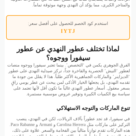
والمتاجر الكبرى، مما يؤكد أن النهدي وجهة موثوقة تماماً.
استخدم كود الخصم للحصول على أفضل سعر:
IYTJ
لماذا تختلف عطور النهدي عن عطور
سيفورا ووجوه؟
الفرق الجوهري يكمن في ‘التخصص’. بينما تعتبر سيفورا ووجوه منصات
لعطور ‘النيش’ الحصرية والفاخرة جداً، تركز صيدلية النهدي على عطور
‘الديزاينر’ والماركات الجماهيرية الأكثر طلباً. هذا لا يقلل من جودة ما
تقدمه النهدي، بل يجعلها الخيار الأذكى لمن يبحث عن عطر يومي راقٍ
بسعر معقول. أسعار عطور النهدي غالباً ما تكون أقل لأنها تعتمد على
سياسة بيع الكميات الكبيرة وتوفير عروض موسمية مستمرة.
تنوع الماركات والتوجه الاستهلاكي
في سيفورا، قد تجد عطوراً بآلاف الريالات، لكن في النهدي، ينصب
التركيز على ماركات مثل Carolina Herrera و Armani و Paco Rabanne.
هذه الماركات تقدم توازناً مثالياً بين الفخامة والسعر. علاوة على ذلك،