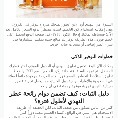
التسوق من النهدي أون لاين عطور يمنحك ميزة لا تتوفر في الفروع،
وهي إمكانية استخدام كود الخصم. لست مضطراً لدفع السعر الكامل بعد
الآن؛ فببساطة يمكنك إدخال الكود (IYTJ) في صفحة الدفع لتحصل على
خصم فوري. هذه الطريقة توفر لك مبالغ جيدة يمكنك استثمارها في
شراء عطر إضافي أو منتجات عناية أخرى.
خطوات التوفير الذكي
يمكنك الآن البدء بتحميل تطبيق النهدي أو الدخول للموقع، اختر عطرك
المفضل، ثم توجه للسلة. عند خانة ‘كود الخصم’، ضع IYTJ واضغط
تطبيق. ستلاحظ انخفاض السعر فوراً. هذه الفرصة موجودة دائماً لعملائنا
في السعودية والإمارات وبقية دول الخليج، مما يجعل تجربة عطور
صيدلية النهدي تجربة موفرة وممتعة في آن واحد.
دليل الثبات: كيف تضمن دوام رائحة عطر
النهدي لأطول فترة؟
كثير من الناس يشكون من ضعف الثبات، لكن الحقيقة أن طريقة
الاستخدام هي السر. في الواقع، كيمياء الجسم تلعب دوراً كبيراً.
للحصول على أفضل نتيجة من عطور شرقية النهدي أو العطور العالمية،