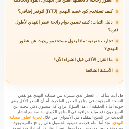
عطور رجالية لا تخطئها العين في النهدي: القوة والجاذبية
كيف تستخدم كود خصم النهدي (IYTJ) لتوفير إضافي؟
دليل الثبات: كيف تضمن دوام رائحة عطر النهدي لأطول
فترة؟
تجارب حقيقية: ماذا يقول مستخدمو ريديت عن عطور
النهدي؟
ما القرار الأذكى قبل الشراء الآن؟
الأسئلة الشائعة
هل أنت متأكد أن العطر الذي تشتريه من صيدلية النهدي هو نفس
النسخة الموجودة في متاجر العطور الفاخرة، أم أن السعر الأقل يعني
جودة أقل؟ الحقيقة أن هذا السؤال يراود كل متسوق ذكي يبحث عن
التميز دون دفع مبالغ خرافية في المتاجر الكبرى، خاصة مع انتشار
الحديث عن النسخ المقلدة في الأسواق. من خلال
تجربة عطور صيدلية
النهدي
، نجد أننا أمام فرصة حقيقية للحصول على روائح عالمية بجودة
مضمونة وسعر مدروس، مما يجعلنا نعيد النظر في استراتيجية تسوقنا