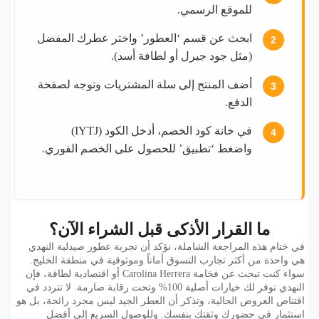
للموقع الرسمي.
ابحث عن قسم ‘العطور’ واختر عطرك المفضل
2
(مثل جود جيرل أو لطافة أسد).
أضف المنتج إلى سلة المشتريات وتوجه لصفحة
3
الدفع.
في خانة كود الخصم، أدخل الكود (IYTJ)
4
واضغط ‘تطبيق’ للحصول على الخصم الفوري.
ما القرار الأذكى قبل الشراء الآن؟
في ختام هذه المراجعة الشاملة، نؤكد أن تجربة عطور صيدلية النهدي
هي واحدة من أكثر تجارب التسوق أماناً وموثوقية في منطقة الخليج.
سواء كنت تبحث عن فخامة Carolina Herrera أو اقتصادية لطافة، فإن
النهدي توفر لك خيارات أصلية 100% وتحت رقابة صارمة. لا تتردد في
اقتناص العروض الحالية، وتذكر أن العطر الجيد ليس مجرد رائحة، بل هو
استثمار في حضورك وثقتك بنفسك. وللوصول السريع إلى أفضل