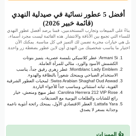
أفضل 5 عطور نسائية في صيدلية النهدي
(قائمة خبير 2026)
بناءً على المبيعات وتجارب المستخدمين، قمنا برصد أفضل عطور النهدي
للنساء التي تجمع بين الأناقة والانتشار. هذه القائمة ليست مجرد أسماء،
بل هي خيارات مجربة تضمن لك التميز في كل مناسبة. يمكنك الآن
اختيار ما يناسب شخصيتك من النهدي أون لاين عطور بضغطة زر واحدة.
Armani Si: عطر كلاسيكي بلمسة عصرية، يتميز بنوتات
الكشمش الأسود والورد، مثالي للمرأة العاملة.
Montblanc Lady Emblem: عطر زهري رقيق جداً، يناسب
الاستخدام الصباحي ويمنحك شعوراً بالنظافة والهدوء.
Swiss Arabian Shaghaf Oud Aswad: لمحبات العطور الشرقية
القوية، ثباته استثنائي ومناسب جداً للأجواء الباردة.
Carolina Herrera 212 VIP Rose: عطر مبهج ومنعش، خيار
رائع للشابات والطلعات اليومية مع الصديقات.
Lattafa Yara: العطر الاقتصادي الأول، يمنحك رائحة أنثوية ناعمة
وجذابة بسعر لا يصدق.
👍 المميزات