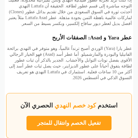
إذا كنت تريد تجربة عطور صيدلية النهدي ولكن بميزانية محدودة، فعليك
التوجه مباشرة إلى قسم عطور لطافة. الحقيقة أن Lattafa النهدي
أحدثت ثورة في السوق السعودي من خلال تقديم بدائل عطور (Clones)
لماركات عالمية باهظة الثمن بجودة مذهلة. عطر Lattafa Asad مثلاً يعتبر
أفضل بديل لعطر ديور سافاج إلكسير، وبكسر بسيط من السعر.
عطر Yara و Asad: الصفقات الأربح
عطر يارا (Yara) الوردي أصبح ترنداً عالمياً، وهو متوفر في النهدي برائحة
الفانيليا والبودرة والمارشميلو. أما عطر أسد (Asad) فهو الخيار الرجالي
الأقوى بفضل نوتات التوابل والأخشاب. الجدير بالذكر أن ثبات عطور
لطافة يتفوق أحياناً على عطور الديزاينر، حيث يصل ثبات عطر أسد إلى
أكثر من 10 ساعات فعلية. استثمارك في Lattafa النهدي هو تعريف
التسوق الذكي في أغسطس 2026.
استخدم
كود خصم النهدي
الحصري الآن
تفعيل الخصم وانتقال للمتجر