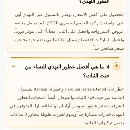
عطور النهدي؟
للحصول على أفضل الأسعار، نوصي بالتسوق عبر ‘النهدي أون
لاين’ واستخدام كود الخصم الحصري (IYTJ). كما يفضل متابعة
عروض ‘اشتر واحد واحصل على الثاني مجاناً’ التي تتوفر دورياً،
واختيار الماركات الاقتصادية مثل لطافة التي تقدم جودة فاخرة
بسعر منافس جداً.
4. ما هي أفضل عطور النهدي للنساء من
حيث الثبات؟
عطر Carolina Herrera Good Girl وعطر Armani Si يتصدران
القائمة من حيث قوة الثبات والفوحان. أيضاً، لمحبات العطور
الشرقية، تعتبر عطور ‘سويس أرابيان’ و’لطافة يارا’ المتوفرة في
النهدي خيارات ممتازة جداً وتدوم لفترات طويلة تتجاوز 8 ساعات
بفضل تركيزاتها العالية.