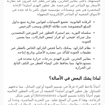
المستهلك بأعلى معايير التخزين، وهو أمر يغفل عنه كثيرون عند مقارنة
الأسعار مع المتاجر غير المرخصة. هل عطور النهدي أصلية؟ الإجابة
المختصرة هي نعم، وبضمانات مؤسسية تفوق بكثير ما قد تجده في
الأسواق الشعبية أو المتاجر الإلكترونية المجهولة.
الرقابة القانونية: تخضع الصيدليات لقوانين تجارية تمنع تداول
السلع المغشوشة تحت طائلة الإغلاق وسحب الترخيص.
سلسلة التوريد: يتم استيراد العطور عبر الموزعين المعتمدين
مثل شركة ‘فتيحي’ أو ‘قزاز’ لبعض الماركات، مما يضمن
الجودة.
نظام الباركود: يمكنك دائماً فحص الباركود الخاص بالعطر عبر
تطبيقات الجودة للتأكد من مصدره الأصلي وتاريخ إنتاجه.
معايير التخزين: تلتزم النهدي بدرجات حرارة محددة في
مستودعاتها، مما يحافظ على كيمياء العطر من التلف الناتج
عن الحرارة.
لماذا يشك البعض في الأصالة؟
أحياناً يلاحظ القراء فرقاً في تصميم العبوة أو لون السائل، مما يدفعهم
للتساؤل: هل عطور النهدي أصلية؟ الحقيقة أن شركات العطور العالمية
تقوم أحياناً بإعادة تصميم العبوات (Reformulation) أو تغيير شكل
الزجاجة، وهذا لا يعني أن المنتج تقليد. من التجربة المباشرة، وجدنا أن
الرائحة والثبات يتطابقان تماماً مع النسخ المباعة في المطارات الدولية