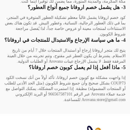
مكة المكرمة، والمدينة المنورة، مما يضمن لك توفيراً أينما كنت.
3- هل يشمل خصم اروفانا جميع أنواع العطور؟
كود خصم اروفانا يشمل غالباً معظم تشكيلة العطور المتوفرة في المتجر،
بما في ذلك العطور الرجالية، النسائية، وعطور النيش. قد تكون هناك بعض
الاستثناءات لمنتجات معينة أو عروض خاصة جداً، لذا يُفضل مراجعة
شروط الكوبون.
4- ما هي سياسة الإرجاع والاستبدال للمنتجات في اروفانا؟
يتيح لك متجر اروفانا إرجاع أو استبدال المنتجات خلال 7 أيام من تاريخ
الاستلام. يشترط أن يكون العطر غير مفتوح، وتتم تجربته من خلال العينة
المرفقة فقط. لا يشمل الإرجاع عينات Arovana أو الطلبات الدولية.
5- ماذا أفعل إذا لم يعمل كوبون خصم اروفانا؟
إذا واجهت مشكلة مع كوبون خصم اروفانا، تأكد أولاً من أنك نسخت الكود
COUP73 بشكل صحيح وأن جميع شروط الكوبون (مثل الحد الأدنى للطلب
أو المنتجات المشمولة) مطبقة. إذا استمرت المشكلة، يمكنك التواصل مع
خدمة عملاء Arovana عبر الرقم 966567587101 أو البريد الإلكتروني
Arovana.store@gmail.com للمساعدة.