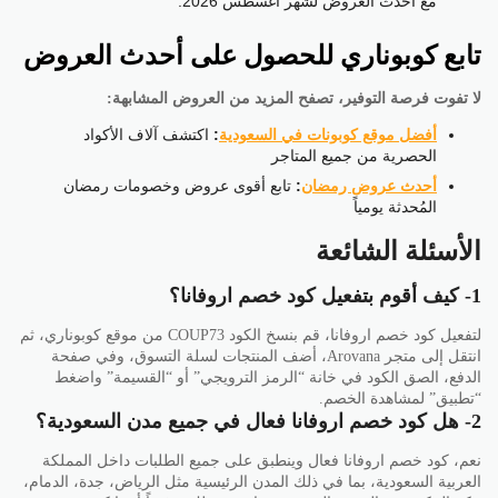
مع أحدث العروض لشهر أغسطس 2026.
تابع كوبوناري للحصول على أحدث العروض
لا تفوت فرصة التوفير، تصفح المزيد من العروض المشابهة:
أفضل موقع كوبونات في السعودية
:
اكتشف آلاف الأكواد
الحصرية من جميع المتاجر
أحدث عروض رمضان
:
تابع أقوى عروض وخصومات رمضان
المُحدثة يومياً
الأسئلة الشائعة
1- كيف أقوم بتفعيل كود خصم اروفانا؟
لتفعيل كود خصم اروفانا، قم بنسخ الكود COUP73 من موقع كوبوناري، ثم
انتقل إلى متجر Arovana، أضف المنتجات لسلة التسوق، وفي صفحة
الدفع، الصق الكود في خانة “الرمز الترويجي” أو “القسيمة” واضغط
“تطبيق” لمشاهدة الخصم.
2- هل كود خصم اروفانا فعال في جميع مدن السعودية؟
نعم، كود خصم اروفانا فعال وينطبق على جميع الطلبات داخل المملكة
العربية السعودية، بما في ذلك المدن الرئيسية مثل الرياض، جدة، الدمام،