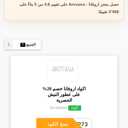
حصل متجر اروفانا - Arovana على تقييم 4.6 من 5 بناءً على
3٬468 تقييمًا.
الجميع
7
اكواد اروفانا خصم 20%
على عطور النيش
الحصرية
No Expires
أكواد
COUP73
نسخ الكود