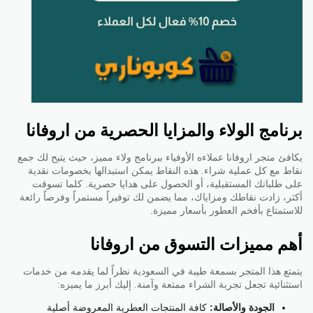
برنامج الولاء والمزايا الحصرية من اروفانا
يكافئ متجر اروفانا عملاءه الأوفياء ببرنامج ولاء مميز، حيث يتيح لك جمع
نقاط مع كل عملية شراء. هذه النقاط يمكن استبدالها بخصومات نقدية
على طلباتك المستقبلية، أو الحصول على هدايا حصرية. كلما تسوقت
أكثر، زادت نقاطك ومزاياك، مما يضمن لك توفيراً مستمراً وفرصاً رائعة
للاستمتاع بأفخم العطور بأسعار مميزة.
أهم مميزات التسوق من اروفانا
يتمتع هذا المتجر بسمعة طيبة في السعودية نظراً لما يقدمه من خدمات
استثنائية تجعل تجربة الشراء ممتعة وآمنة. إليك أبرز ما يميزه:
الجودة والأصالة:
كافة المنتجات العطرية المعروضة أصلية