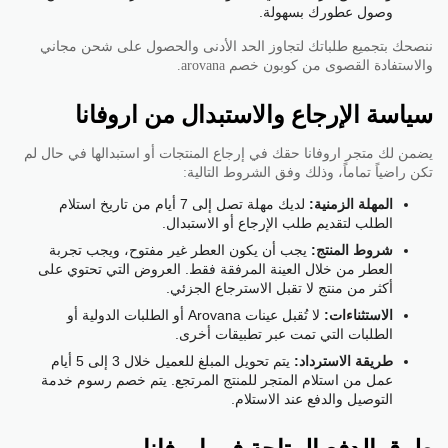
وصول عطورك بسهولة.
ننصحك بتجميع طلباتك لتجاوز الحد الأدنى والحصول على شحن مجاني
والاستفادة القصوى من كوبون خصم arovana.
سياسة الإرجاع والاستبدال من اروفانا
يضمن لك متجر اروفانا حقك في إرجاع المنتجات أو استبدالها في حال لم
تكن راضياً تماماً، وذلك وفق الشروط التالية:
المهلة الزمنية:
لديك مهلة تصل إلى 7 أيام من تاريخ استلام
الطلب لتقديم طلب الإرجاع أو الاستبدال.
شروط المنتج:
يجب أن يكون العطر غير مفتوح، ويجب تجربة
العطر من خلال العينة المرفقة فقط. العروض التي تحتوي على
أكثر من منتج لا تقبل الاسترجاع الجزئي.
الاستثناءات:
لا تُقبل عينات Arovana أو الطلبات الدولية أو
الطلبات التي تمت عبر تطبيقات أخرى.
طريقة الاسترداد:
يتم تحويل المبلغ للعميل خلال 3 إلى 5 أيام
عمل من استلام المتجر للمنتج المرتجع. يتم خصم رسوم خدمة
التوصيل والدفع عند الاستلام.