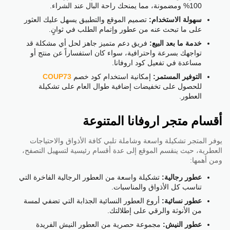
100% ومضمونة، مما يمنحك راحة البال عند الشراء.
سهولة الاستخدام:
تصميم الموقع والتطبيق يسهل عليك العثور
على ما تبحث عنه من عطور وإتمام الطلب في ثوانٍ.
خدمة ما بعد البيع:
فريق دعم متميز جاهز لحل أي مشكلة قد
تواجهك بسرعة واحترافية، سواء كان استفساراً عن منتج أو
مساعدة في تفعيل كود اروفانا.
التوفير المستمر:
إمكانية استخدام كود خصم
COUP73
للحصول على تخفيضات إضافية طوال العام على تشكيلة
العطور.
أقسام متجر اروفانا المتنوعة
يوفر المتجر تشكيلة واسعة وشاملة تلبي كافة الأذواق والاحتياجات
العطرية، حيث ينقسم الموقع إلى عدة أقسام رئيسية لتسهيل التصفح،
ومن أهمها:
عطور رجالية:
تشكيلة واسعة من العطور الرجالية الفاخرة التي
تناسب كل الأذواق والمناسبات.
عطور نسائية:
أروع العطور النسائية الجذابة التي تضفي لمسة
من الأنوثة والرقي على إطلالتك.
عطور النيش:
مجموعة حصرية من العطور النيش الفريدة