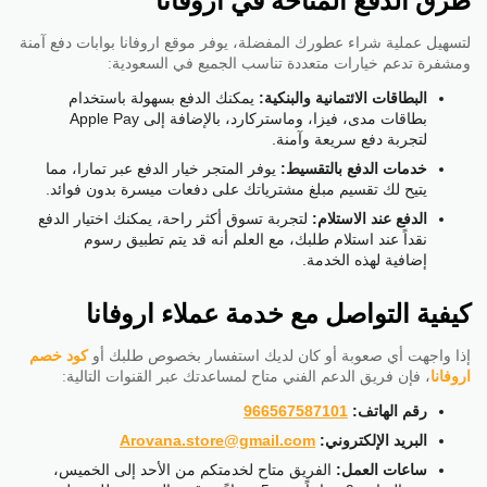
طرق الدفع المتاحة في اروفانا
لتسهيل عملية شراء عطورك المفضلة، يوفر موقع اروفانا بوابات دفع آمنة
ومشفرة تدعم خيارات متعددة تناسب الجميع في السعودية:
البطاقات الائتمانية والبنكية:
يمكنك الدفع بسهولة باستخدام
بطاقات مدى، فيزا، وماستركارد، بالإضافة إلى Apple Pay
لتجربة دفع سريعة وآمنة.
خدمات الدفع بالتقسيط:
يوفر المتجر خيار الدفع عبر تمارا، مما
يتيح لك تقسيم مبلغ مشترياتك على دفعات ميسرة بدون فوائد.
الدفع عند الاستلام:
لتجربة تسوق أكثر راحة، يمكنك اختيار الدفع
نقداً عند استلام طلبك، مع العلم أنه قد يتم تطبيق رسوم
إضافية لهذه الخدمة.
كيفية التواصل مع خدمة عملاء اروفانا
إذا واجهت أي صعوبة أو كان لديك استفسار بخصوص طلبك أو
كود خصم
اروفانا
، فإن فريق الدعم الفني متاح لمساعدتك عبر القنوات التالية:
رقم الهاتف:
966567587101
البريد الإلكتروني:
Arovana.store@gmail.com
ساعات العمل:
الفريق متاح لخدمتكم من الأحد إلى الخميس،