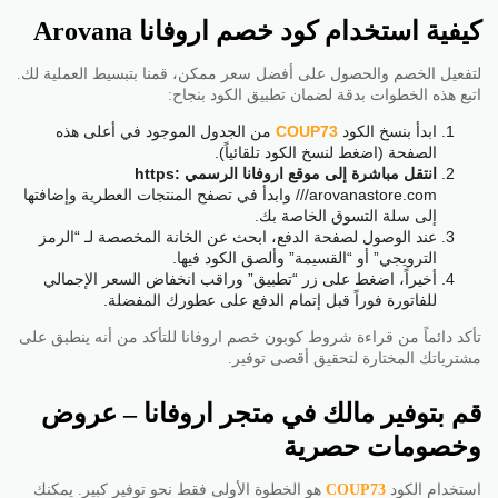
كيفية استخدام كود خصم اروفانا Arovana
لتفعيل الخصم والحصول على أفضل سعر ممكن، قمنا بتبسيط العملية لك.
اتبع هذه الخطوات بدقة لضمان تطبيق الكود بنجاح:
ابدأ بنسخ الكود
COUP73
من الجدول الموجود في أعلى هذه
الصفحة (اضغط لنسخ الكود تلقائياً).
انتقل مباشرة إلى موقع اروفانا الرسمي https:
//arovanastore.com/ وابدأ في تصفح المنتجات العطرية وإضافتها
إلى سلة التسوق الخاصة بك.
عند الوصول لصفحة الدفع، ابحث عن الخانة المخصصة لـ “الرمز
الترويجي” أو “القسيمة” وألصق الكود فيها.
أخيراً، اضغط على زر “تطبيق” وراقب انخفاض السعر الإجمالي
للفاتورة فوراً قبل إتمام الدفع على عطورك المفضلة.
تأكد دائماً من قراءة شروط كوبون خصم اروفانا للتأكد من أنه ينطبق على
مشترياتك المختارة لتحقيق أقصى توفير.
قم بتوفير مالك في متجر اروفانا – عروض
وخصومات حصرية
استخدام الكود
COUP73
هو الخطوة الأولى فقط نحو توفير كبير. يمكنك