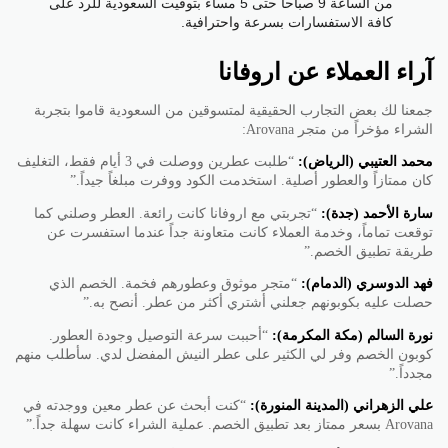
من الساعة 9 صباحاً حتى 5 مساءً بتوقيت السعودية للرد على
كافة الاستفسارات بسرعة واحترافية.
آراء العملاء عن اروفانا
جمعنا لك بعض التجارب الحقيقية لمتسوقين من السعودية قاموا بتجربة
الشراء مؤخراً من متجر Arovana:
محمد العتيبي (الرياض):
“طلبت عطرين ووصلت في 3 أيام فقط، التغليف
كان ممتازاً والعطور أصلية. استخدمت الكود ووفرت مبلغاً جيداً.”
سارة الأحمد (جدة):
“تجربتي مع اروفانا كانت رائعة. العطر وصلني كما
توقعت تماماً، وخدمة العملاء كانت متعاونة جداً عندما استفسرت عن
طريقة تطبيق الخصم.”
فهد الدوسري (الدمام):
“متجر موثوق وعطورهم فخمة. الخصم الذي
حصلت عليه بكوبونهم جعلني أشتري أكثر من عطر. أنصح به.”
نورة السالم (مكة المكرمة):
“أحببت سرعة التوصيل وجودة العطور.
كوبون الخصم وفر لي الكثير على عطر النيش المفضل لدي. سأطلب منهم
مجدداً.”
علي الزهراني (المدينة المنورة):
“كنت أبحث عن عطر معين ووجدته في
Arovana بسعر ممتاز بعد تطبيق الخصم. عملية الشراء كانت سهلة جداً.”