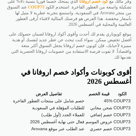
وفر مالك مع
كود خصم اروفانا
الذي يمنحك خصماً فورياً بنسبة 45% على
تشكيلة واسعة من العطور الفاخرة. استخدم الكود
COUP73
عند التسوق
من متجر Arovana في السعودية، واستمتع بتجربة عطرية لا مثيل لها
بأسعار مخفضة. هذا العرض هو فرصتك المثالية لاقتناء أرقى العطور
العالمية والمحلية في أغسطس 2026.
موقع كوبوناري يقدم لك أحدث وأقوى أكواد اروفانا لضمان حصولك على
أفضل تخفيض ممكن. سواء كنت تبحث عن عطر جديد لنفسك أو هدية
مميزة لأحبابك، فإن كوبون خصم اروفانا يجعل التسوق أكثر متعة
واقتصاداً. لا تفوت فرصة الاستفادة من خصومات اروفانا الحصرية التي
نقدمها لك.
أقوى كوبونات وأكواد خصم اروفانا في
أغسطس 2026
الكود
قيمة الخصم
تفاصيل العرض
COUP73
45%
خصم شامل على منتجات العطور الفاخرة
COUP73
شحن مجاني
للطلبات المؤهلة في السعودية
COUP73
خصم إضافي
للعملاء الجدد (أول طلب)
COUP73
عروض الموسم
فعال حتى نهاية أغسطس 2026
COUP73
خصم حصري
عند الطلب عبر موقع Arovana