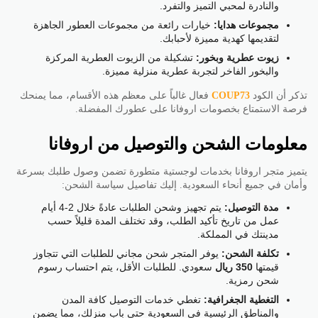
والنادرة لمحبي التميز والتفرد.
مجموعات هدايا:
خيارات رائعة من مجموعات العطور الجاهزة
لتقديمها كهدية مميزة لأحبابك.
زيوت عطرية وبخور:
تشكيلة من الزيوت العطرية المركزة
والبخور الفاخر لتجربة عطرية منزلية مميزة.
تذكر أن الكود
COUP73
فعال غالباً على معظم هذه الأقسام، مما يمنحك
فرصة الاستمتاع بخصومات اروفانا على عطورك المفضلة.
معلومات الشحن والتوصيل من اروفانا
يتميز متجر اروفانا بخدمات لوجستية متطورة تضمن وصول طلبك بسرعة
وأمان في جميع أنحاء السعودية. إليك تفاصيل سياسة الشحن:
مدة التوصيل:
يتم تجهيز وشحن الطلبات عادةً خلال 2-4 أيام
عمل من تاريخ تأكيد الطلب، وقد تختلف المدة قليلاً حسب
مدينتك في المملكة.
تكلفة الشحن:
يوفر المتجر شحن مجاني للطلبات التي تتجاوز
قيمتها
350 ريال
سعودي. للطلبات الأقل، يتم احتساب رسوم
شحن رمزية.
التغطية الجغرافية:
تغطي خدمات التوصيل كافة المدن
والمناطق الرئيسية في السعودية حتى باب منزلك، مما يضمن