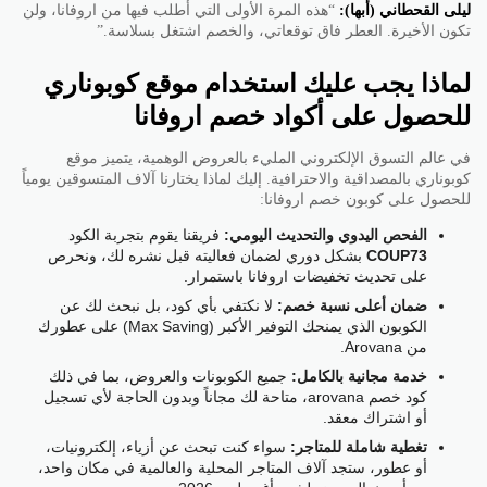
ليلى القحطاني (أبها):
“هذه المرة الأولى التي أطلب فيها من اروفانا، ولن
تكون الأخيرة. العطر فاق توقعاتي، والخصم اشتغل بسلاسة.”
لماذا يجب عليك استخدام موقع كوبوناري
للحصول على أكواد خصم اروفانا
في عالم التسوق الإلكتروني المليء بالعروض الوهمية، يتميز موقع
كوبوناري بالمصداقية والاحترافية. إليك لماذا يختارنا آلاف المتسوقين يومياً
للحصول على كوبون خصم اروفانا:
الفحص اليدوي والتحديث اليومي:
فريقنا يقوم بتجربة الكود
COUP73
بشكل دوري لضمان فعاليته قبل نشره لك، ونحرص
على تحديث تخفيضات اروفانا باستمرار.
ضمان أعلى نسبة خصم:
لا نكتفي بأي كود، بل نبحث لك عن
الكوبون الذي يمنحك التوفير الأكبر (Max Saving) على عطورك
من Arovana.
خدمة مجانية بالكامل:
جميع الكوبونات والعروض، بما في ذلك
كود خصم arovana، متاحة لك مجاناً وبدون الحاجة لأي تسجيل
أو اشتراك معقد.
تغطية شاملة للمتاجر:
سواء كنت تبحث عن أزياء، إلكترونيات،
أو عطور، ستجد آلاف المتاجر المحلية والعالمية في مكان واحد،