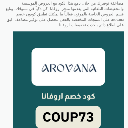
مضاعفة توفيرك من خلال دمج هذا الكود مع العروض الموسمية
والتخفيضات التلقائية التي يقدمها متجر اروفانا. كن ذكياً في تسوقك، وتابع
قسم العروض الخاصة بالموقع، فغالباً ما يمكنك تطبيق كوبون خصم
arovana على المنتجات المخفضة بالفعل لتحصل على توفير مضاعف. ابق
على اطلاع دائم بأحدث تخفيضات اروفانا.