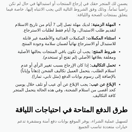
يضمن لك المتجر حقك في إرجاع المنتجات أو استبدالها في حال لم تكن
راضياً تماماً، وذلك وفق الشروط التالية التي يجب الانتباه إليها، خاصة فيما
يتعلق بمنتجات الصحة واللياقة:
المهلة الزمنية:
لديك مهلة تصل إلى 7 أيام من تاريخ الاستلام
لتقديم طلب الاستبدال، و3 أيام فقط لطلبات الاسترجاع.
استثناء المكملات:
المكملات الغذائية والأطعمة غير قابلة
للاستبدال أو الاسترجاع نهائياً لضمان سلامة وجودة المنتج.
شروط المنتج:
يجب أن تكون باقي المنتجات بحالتها الأصلية
ومغلفة بغلافها الأصلي (لم تفتح أو تستخدم).
تحمل التكاليف:
إذا كان الإرجاع بسبب تغيير الرأي أو عدم
استلام الطلب، يتحمل العميل تكاليف الشحن (ذهاباً وإياباً)
بالإضافة إلى رسوم بوابات الدفع (مثل تابي، تمارا).
الإبلاغ عن عيب:
يجب الإبلاغ عن أي عيب أو تلف خلال يومين
كحد أقصى من استلام الشحنة، وفي هذه الحالة يتحمل المتجر
كافة التكاليف.
طرق الدفع المتاحة في احتياجات اللياقة
لتسهيل عملية الشراء، يوفر الموقع بوابات دفع آمنة ومشفرة تدعم
خيارات متعددة تناسب الجميع: