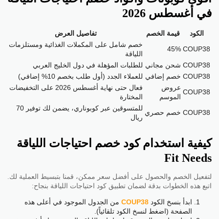
في أغسطس 2026
الكود
قيمة الخصم
تفاصيل العرض
خصم شامل على المكملات الغذائية ومستلزمات
45%
COUP38
اللياقة
COUP38
شحن مجاني
للطلبات المؤهلة في دول الخليج العربي
COUP38
خصم إضافي
للعملاء الجدد (أول طلب بخصم 10% إضافي)
عروض
فعال حتى نهاية أغسطس 2026 على التخفيضات
COUP38
الموسم
المختارة
للمتسوقين عبر كوبوناري، يضمن لك توفير 70
COUP38
خصم حصري
ريال
كيفية استخدام كود خصم احتياجات اللياقة
Fit Needs
لتفعيل الخصم والحصول على أفضل سعر ممكن، قمنا بتبسيط العملية لك.
اتبع هذه الخطوات بدقة لضمان تطبيق كود احتياجات اللياقة بنجاح:
ابدأ بنسخ الكود
COUP38
من الجدول الموجود في أعلى هذه
الصفحة (اضغط لنسخ الكود تلقائياً).