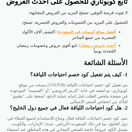
تابع كوبوناري للحصول على أحدث العروض
لا تفوت فرصة التوفير، تصفح المزيد من العروض المشابهة:
للحصول على المزيد من الخصومات والعروض الحصرية، تصفح:
أفضل موقع كوبونات في السعودية
:
اكتشف آلاف الأكواد
الحصرية من جميع المتاجر
أحدث عروض رمضان
:
تابع أقوى عروض وخصومات رمضان
المُحدثة يومياً
الأسئلة الشائعة
1- كيف يتم تفعيل كود خصم احتياجات اللياقة؟
يتم تفعيل كود خصم احتياجات اللياقة (COUP38) بنسخه من موقع
كوبوناري، ثم لصقه في خانة “الرمز الترويجي” أو “القسيمة” الموجودة
في صفحة ملخص الطلب قبل إتمام عملية الدفع. اضغط على “تطبيق”
للتأكد من انخفاض السعر الإجمالي.
2- هل كود احتياجات اللياقة فعال في جميع دول الخليج؟
نعم، كود خصم احتياجات اللياقة فعال ومتاح للاستخدام لجميع العملاء في
دول الخليج، بما في ذلك السعودية (الرياض، جدة)، الإمارات، والكويت.
يشمل الكود عروضاً خاصة للشحن المجاني في هذه المناطق عند استيفاء