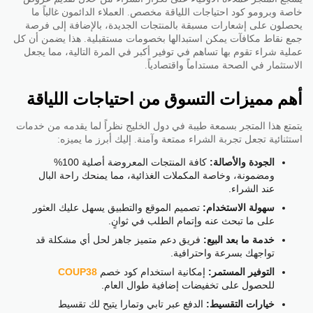
خاصة وبرومو كود احتياجات اللياقة مخصص. العملاء الدائمون غالباً ما
يحصلون على إشعارات مسبقة بالمنتجات الجديدة، بالإضافة إلى فرصة
جمع نقاط مكافآت يمكن استبدالها بخصومات مستقبلية. هذا يضمن أن كل
عملية شراء تقوم بها تساهم في توفير أكبر في المرة التالية، مما يجعل
الاستثمار في الصحة مستداماً واقتصادياً.
أهم مميزات التسوق من احتياجات اللياقة
يتمتع هذا المتجر بسمعة طيبة في دول الخليج نظراً لما يقدمه من خدمات
استثنائية تجعل تجربة الشراء ممتعة وآمنة. إليك أبرز ما يميزه:
الجودة والأصالة:
كافة المنتجات المعروضة أصلية 100%
ومضمونة، وخاصة المكملات الغذائية، مما يمنحك راحة البال
عند الشراء.
سهولة الاستخدام:
تصميم الموقع والتطبيق يسهل عليك العثور
على ما تبحث عنه وإتمام الطلب في ثوانٍ.
خدمة ما بعد البيع:
فريق دعم متميز جاهز لحل أي مشكلة قد
تواجهك بسرعة واحترافية.
التوفير المستمر:
إمكانية استخدام كود خصم
COUP38
للحصول على تخفيضات إضافية طوال العام.
خيارات التقسيط:
الدفع عبر تابي وتمارا يتيح لك تقسيط