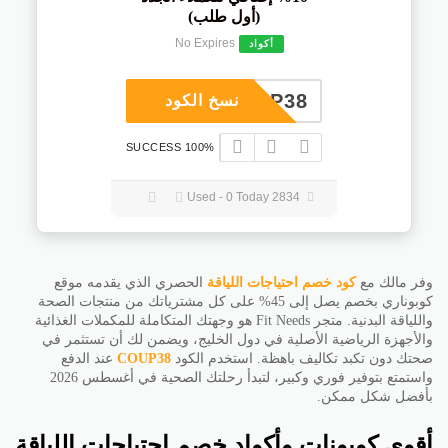
(أول طلب)
No Expires
أكواد
COUP38
نسخ الكود
100% SUCCESS
2834 Used - 0 Today
وفر مالك مع
كود خصم احتياجات اللياقة
الحصري الذي يقدمه موقع
كوبوناري بخصم يصل إلى 45% على كل مشترياتك من منتجات الصحة
واللياقة البدنية. متجر Fit Needs هو وجهتك المتكاملة للمكملات الغذائية
والأجهزة الرياضية الأصلية في دول الخليج، ويضمن لك أن تستثمر في
صحتك دون تكبد تكاليف باهظة. استخدم الكود
COUP38
عند الدفع
واستمتع بتوفير فوري وكبير، لتبدأ رحلتك الصحية في أغسطس 2026
بأفضل شكل ممكن.
أقوى كوبونات وأكواد خصم احتياجات اللياقة