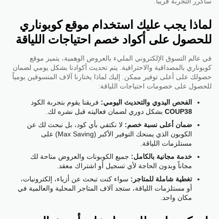
سأكرر التجربة قريباً.
لماذا يجب عليك استخدام موقع كوبوناري
للحصول على أكواد خصم احتياجات اللياقة
في عالم التسوق الإلكتروني المليء بالعروض الوهمية، يتميز موقع
كوبوناري بالمصداقية والاحترافية. يتم تحديث أكوادنا بشكل يومي لضمان
حصولك على أعلى توفير ممكن. إليك لماذا يختارنا آلاف المتسوقين يومياً
للحصول على خصومات احتياجات اللياقة:
الفحص اليدوي والتحديث اليومي:
فريقنا يقوم بتجربة الكود
COUP38
بشكل دوري لضمان فعاليته قبل نشره لك.
ضمان أعلى نسبة خصم:
لا نكتفي بأي كود، بل نبحث لك عن
الكوبون الذي يمنحك التوفير الأكبر (Max Saving) على
مستلزمات اللياقة.
خدمة مجانية بالكامل:
جميع الكوبونات والعروض متاحة لك
مجاناً وبدون الحاجة لأي تسجيل أو اشتراك معقد.
تغطية شاملة للمتاجر:
سواء كنت تبحث عن أزياء، إلكترونيات،
أو مستلزمات اللياقة، ستجد آلاف المتاجر المحلية والعالمية في
مكان واحد.