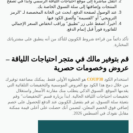
انتقل مباشرة إلى موقع احتياجات اللياقة الرسمي وابدأ في تصفح
المنتجات وإضافتها إلى سلة التسوق الخاصة بك.
عند الوصول لصفحة الدفع، ابحث عن الخانة المخصصة لـ “الرمز
الترويجي” أو “القسيمة” وألصق الكود فيها.
أخيراً، اضغط على زر “تطبيق” وراقب انخفاض السعر الإجمالي
للفاتورة فوراً قبل إتمام الدفع.
تأكد دائماً من قراءة شروط الكوبون للتأكد من أنه ينطبق على مشترياتك
المختارة.
قم بتوفير مالك في متجر احتياجات اللياقة –
عروض وخصومات حصرية
استخدام الكود
COUP38
هو الخطوة الأولى فقط. يمكنك مضاعفة توفيرك
من خلال دمج هذا الكود مع العروض الموسمية والتخفيضات التلقائية التي
يقدمها الموقع. التسوق الذكي يتطلب منك مقارنة الأسعار واستغلال
تخفيضات احتياجات اللياقة الحالية. ابدأ بزيارة قسم “التخفيضات” وقم
بتعبئة سلة التسوق، ثم قم بتفعيل الكوبون عند الدفع للحصول على خصم
إضافي فوق الخصم المعلن، لتضمن أنك حصلت على أعلى قيمة ممكنة
مقابل نقودك في أغسطس 2026.