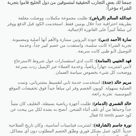
جمعنا لك بعض التجارب الحقيقية لمتسوقين من دول الخليج قاموا بتجربة
الشراء مؤخراً:
عبدالله السالم (الرياض):
طلبت مجموعة مكملات، ووصلت مغلفة
بطريقة احترافية جداً خلال يومين فقط. استخدمت الكود قبل الدفع ووفر
لي مبلغاً كبيراً على الفاتورة الإجمالية.
سارة الأحمد (دبي):
جودة البروتين ممتازة والأهم أنها أصلية ومضمونة.
تجربة الشراء كانت سلسة، واستفدت من خصم كبير جداً، وخدمة
التوصيل لأبو ظبي كانت سريعة.
فهد العتيبي (المنامة):
كانت لدي استفسارات حول شروط الاسترجاع
لأنني اشتريت جهازاً رياضياً، وخدمة العملاء عبر الإيميل ردت بسرعة
ووضحت كل شيء بخصوص سياسة الضمان.
مريم خالد (جدة):
استخدمت خدمة تابي لتقسيط مشترياتي، وتمت
العملية بسهولة. كوبون الخصم وفر لي مبلغاً جيداً فوق تخفيضات الموقع
الموسمية. تجربة رائعة.
خالد الشمري (الدمام):
طلبت أجهزة رياضية بسيطة، التغليف كان متيناً
جداً وحماها من أي تلف أثناء الشحن. أنصح به بشدة لكل من يبحث عن
كود خصم fit needs فعال.
نورة جاسم (الشارقة):
اشتريت فيتامينات أساسية، وكان تاريخ الصلاحية
حديثاً. الكود عمل بشكل فوري وطبّق الخصم المطلوب دون أي مشاكل.