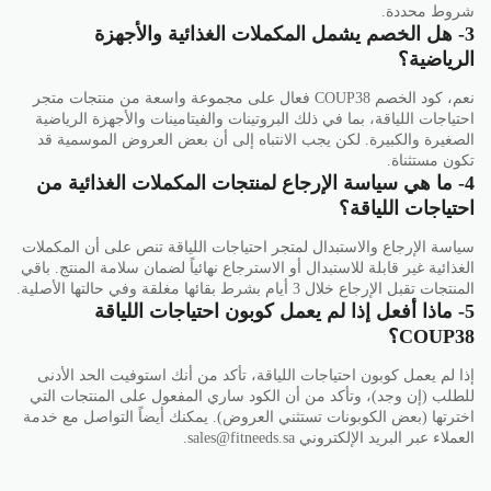
شروط محددة.
3- هل الخصم يشمل المكملات الغذائية والأجهزة
الرياضية؟
نعم، كود الخصم COUP38 فعال على مجموعة واسعة من منتجات متجر
احتياجات اللياقة، بما في ذلك البروتينات والفيتامينات والأجهزة الرياضية
الصغيرة والكبيرة. لكن يجب الانتباه إلى أن بعض العروض الموسمية قد
تكون مستثناة.
4- ما هي سياسة الإرجاع لمنتجات المكملات الغذائية من
احتياجات اللياقة؟
سياسة الإرجاع والاستبدال لمتجر احتياجات اللياقة تنص على أن المكملات
الغذائية غير قابلة للاستبدال أو الاسترجاع نهائياً لضمان سلامة المنتج. باقي
المنتجات تقبل الإرجاع خلال 3 أيام بشرط بقائها مغلقة وفي حالتها الأصلية.
5- ماذا أفعل إذا لم يعمل كوبون احتياجات اللياقة
COUP38؟
إذا لم يعمل كوبون احتياجات اللياقة، تأكد من أنك استوفيت الحد الأدنى
للطلب (إن وجد)، وتأكد من أن الكود ساري المفعول على المنتجات التي
اخترتها (بعض الكوبونات تستثني العروض). يمكنك أيضاً التواصل مع خدمة
العملاء عبر البريد الإلكتروني sales@fitneeds.sa.