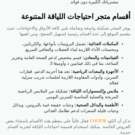
مشترياتك الكبيرة دون فوائد.
أقسام متجر احتياجات اللياقة المتنوعة
يوفر المتجر تشكيلة واسعة وشاملة تلبي كافة الأذواق والاحتياجات، حيث
ينقسم الموقع إلى عدة أقسام رئيسية لتسهيل التصفح، ومن أهمها:
المكملات الغذائية:
تشمل البروتينات بأنواعها، والكرياتين،
ومحسنات الأداء اللازمة لبناء العضلات والتعافي السريع.
الفيتامينات والمعادن:
قسم مخصص لدعم الصحة العامة وتعزيز
المناعة، بما في ذلك فيتامين د وأوميغا 3.
الأجهزة والمعدات الرياضية:
تجد هنا أحزمة الدعم، قفازات
التمرين، وأدوات المقاومة اللازمة لجلسات تدريب منزلية
فعالة.
ملابس وإكسسوارات اللياقة:
تشكيلة من الملابس الرياضية
المريحة والعملية المناسبة للتمرين اليومي.
الأطعمة والبدائل الصحية:
وجبات خفيفة غنية بالبروتين، وبدائل
وجبات قليلة السعرات لدعم نظامك الغذائي.
تذكر أن الكود
COUP38
فعال غالباً على معظم هذه الأقسام باستثناء بعض
العروض الخاصة. يمكنك استخدام قسيمة احتياجات اللياقة لتجربة أقسام
جديدة.