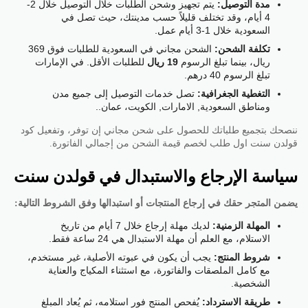
مدة التوصيل:
يتم تجهيز وشحن الطلبات خلال التوصيل خلال 2-
4 أيام، وقد تختلف قليلاً حسب مدينتك، حيث تصل في
السعودية خلال 1-3 أيام عمل.
تكلفة الشحن:
الشحن مجاني في السعودية للطلبات فوق 369
ريال، بينما تبلغ الرسوم
19 ريال
للطلبات الأقل. في الإمارات
تبلغ الرسوم 40 درهم.
التغطية الجغرافية:
تصل خدمات التوصيل إلى جميع مدن
ومناطق السعودية, الامارات, الكويت، عمان..
ننصحك بتجميع طلباتك للحصول على شحن مجاني إن توفر، وتفعيل كود
قولدن سنت اول طلب لخصم قيمة الشحن من إجمالي الفاتورة.
سياسة الإرجاع والاستبدال في قولدن سنت
يضمن المتجر حقك في إرجاع المنتجات أو استبدالها وفق الشروط التالية:
المهلة الزمنية:
لديك مهلة إرجاع خلال 7 أيام من تاريخ
الاستلام، مع العلم أن مهلة الاستبدال هي 24 ساعة فقط.
شروط المنتج:
يجب أن يكون في عبوته الأصلية، غير مستخدم،
مع كامل الملصقات والفاتورة، مع استثناء المكياج والعناية
الشخصية.
طريقة الاسترداد:
يُفحص المنتج فور استلامه، ثم يُعاد المبلغ