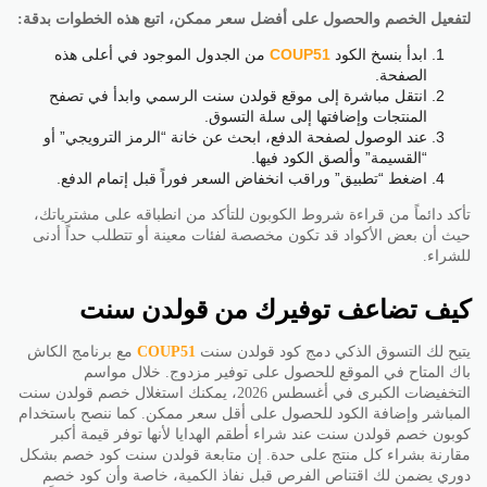
لتفعيل الخصم والحصول على أفضل سعر ممكن، اتبع هذه الخطوات بدقة:
ابدأ بنسخ الكود
COUP51
من الجدول الموجود في أعلى هذه
الصفحة.
انتقل مباشرة إلى موقع قولدن سنت الرسمي وابدأ في تصفح
المنتجات وإضافتها إلى سلة التسوق.
عند الوصول لصفحة الدفع، ابحث عن خانة “الرمز الترويجي” أو
“القسيمة” وألصق الكود فيها.
اضغط “تطبيق” وراقب انخفاض السعر فوراً قبل إتمام الدفع.
تأكد دائماً من قراءة شروط الكوبون للتأكد من انطباقه على مشترياتك،
حيث أن بعض الأكواد قد تكون مخصصة لفئات معينة أو تتطلب حداً أدنى
للشراء.
كيف تضاعف توفيرك من قولدن سنت
يتيح لك التسوق الذكي دمج كود قولدن سنت
COUP51
مع برنامج الكاش
باك المتاح في الموقع للحصول على توفير مزدوج. خلال مواسم
التخفيضات الكبرى في أغسطس 2026، يمكنك استغلال خصم قولدن سنت
المباشر وإضافة الكود للحصول على أقل سعر ممكن. كما ننصح باستخدام
كوبون خصم قولدن سنت عند شراء أطقم الهدايا لأنها توفر قيمة أكبر
مقارنة بشراء كل منتج على حدة. إن متابعة قولدن سنت كود خصم بشكل
دوري يضمن لك اقتناص الفرص قبل نفاذ الكمية، خاصة وأن كود خصم