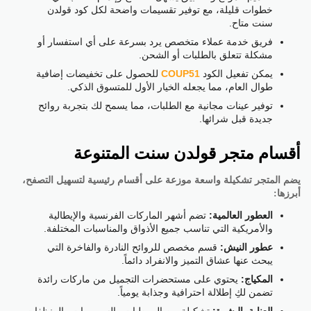
خطوات قليلة، مع توفير تقسيمات واضحة لكل كود قولدن
سنت متاح.
فريق خدمة عملاء متخصص يرد بسرعة على أي استفسار أو
مشكلة تتعلق بالطلبات أو الشحن.
يمكن تفعيل الكود
COUP51
للحصول على تخفيضات إضافية
طوال العام، مما يجعله الخيار الأول للمتسوق الذكي.
توفير عينات مجانية مع الطلبات، مما يسمح لك بتجربة روائح
جديدة قبل شرائها.
أقسام متجر قولدن سنت المتنوعة
يضم المتجر تشكيلة واسعة موزعة على أقسام رئيسية لتسهيل التصفح،
أبرزها:
العطور العالمية:
تضم أشهر الماركات الفرنسية والإيطالية
والأمريكية التي تناسب جميع الأذواق والمناسبات المختلفة.
عطور النيش:
قسم مخصص للروائح النادرة والفاخرة التي
يبحث عنها عشاق التميز والانفراد دائماً.
المكياج:
يحتوي على مستحضرات التجميل من ماركات رائدة
تضمن لكِ إطلالة احترافية وجذابة يومياً.