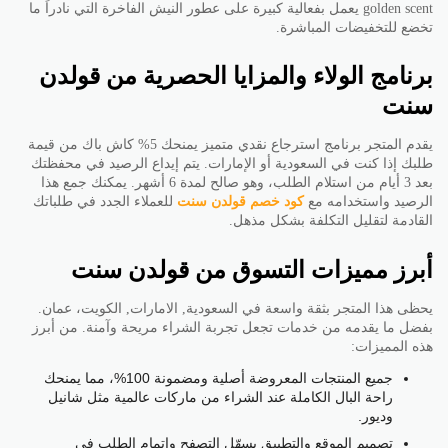
golden scent يعمل بفعالية كبيرة على عطور النيش الفاخرة التي نادراً ما
تخضع للتخفيضات المباشرة.
برنامج الولاء والمزايا الحصرية من قولدن
سنت
يقدم المتجر برنامج استرجاع نقدي متميز يمنحك 5% كاش باك من قيمة
طلبك إذا كنت في السعودية أو الإمارات. يتم إيداع الرصيد في محفظتك
بعد 3 أيام من استلام الطلب، وهو صالح لمدة 6 أشهر. يمكنك جمع هذا
الرصيد واستخدامه مع
كود خصم قولدن سنت
للعملاء الجدد في طلباتك
القادمة لتقليل التكلفة بشكل مذهل.
أبرز مميزات التسوق من قولدن سنت
يحظى هذا المتجر بثقة واسعة في السعودية, الامارات, الكويت، عمان.
بفضل ما يقدمه من خدمات تجعل تجربة الشراء مريحة وآمنة. من أبرز
هذه المميزات:
جميع المنتجات المعروضة أصلية ومضمونة 100%، مما يمنحك
راحة البال الكاملة عند الشراء من ماركات عالمية مثل شانيل
وديور.
تصميم الموقع والتطبيق يسهّل التصفح وإتمام الطلب في