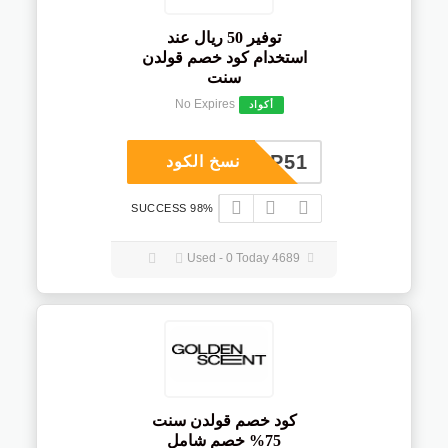
توفير 50 ريال عند
استخدام كود خصم قولدن
سنت
No Expires
أكواد
COUP51
نسخ الكود
98% SUCCESS
4689 Used - 0 Today
كود خصم قولدن سنت
75% خصم شامل