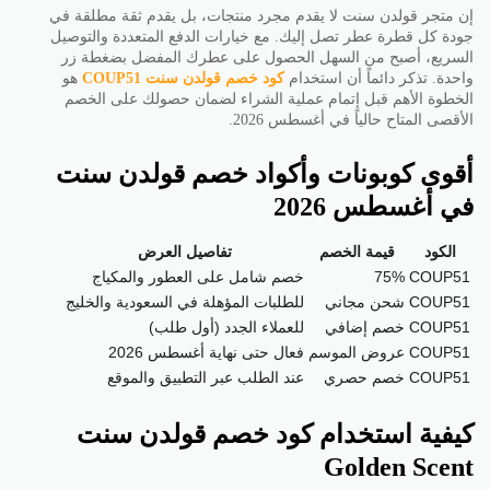
إن متجر قولدن سنت لا يقدم مجرد منتجات، بل يقدم ثقة مطلقة في
جودة كل قطرة عطر تصل إليك. مع خيارات الدفع المتعددة والتوصيل
السريع، أصبح من السهل الحصول على عطرك المفضل بضغطة زر
واحدة. تذكر دائماً أن استخدام
كود خصم قولدن سنت
COUP51
هو
الخطوة الأهم قبل إتمام عملية الشراء لضمان حصولك على الخصم
الأقصى المتاح حالياً في أغسطس 2026.
أقوى كوبونات وأكواد خصم قولدن سنت
في أغسطس 2026
الكود
قيمة الخصم
تفاصيل العرض
COUP51
75%
خصم شامل على العطور والمكياج
COUP51
شحن مجاني
للطلبات المؤهلة في السعودية والخليج
COUP51
خصم إضافي
للعملاء الجدد (أول طلب)
COUP51
عروض الموسم
فعال حتى نهاية أغسطس 2026
COUP51
خصم حصري
عند الطلب عبر التطبيق والموقع
كيفية استخدام كود خصم قولدن سنت
Golden Scent