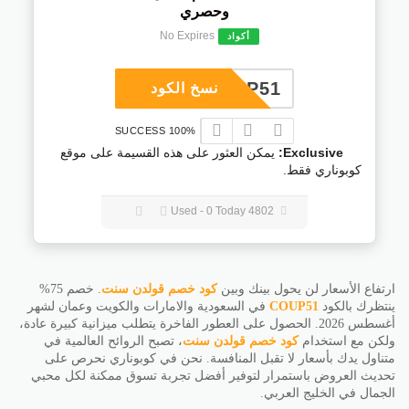
وحصري
No Expires
أكواد
COUP51
نسخ الكود
100% SUCCESS
Exclusive:
يمكن العثور على هذه القسيمة على موقع
كوبوناري فقط.
4802 Used - 0 Today
ارتفاع الأسعار لن يحول بينك وبين
كود خصم قولدن سنت
. خصم 75%
ينتظرك بالكود
COUP51
في السعودية والامارات والكويت وعمان لشهر
أغسطس 2026. الحصول على العطور الفاخرة يتطلب ميزانية كبيرة عادة،
ولكن مع استخدام
كود خصم قولدن سنت
، تصبح الروائح العالمية في
متناول يدك بأسعار لا تقبل المنافسة. نحن في كوبوناري نحرص على
تحديث العروض باستمرار لتوفير أفضل تجربة تسوق ممكنة لكل محبي
الجمال في الخليج العربي.