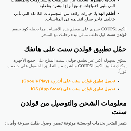
العناية بالبشرة:
تشكيلة من المرطبات والسيرومات والمنظفات
التي تلبي احتياجات جميع أنواع البشرة بفاعلية.
أطقم الهدايا:
خيارات رائعة من المجموعات الكاملة التي تأتي
بتغليف فاخر يصلح لتقديمه في المناسبات.
الكود
COUP51
يسري على معظم هذه الأقسام، مما يجعله
كود خصم
قولدن سنت
اول طلب مثالي لبدء رحلتك مع المتجر.
حمّل تطبيق قولدن سنت على هاتفك
تسوّق بسهولة أكبر عبر تطبيق قولدن سنت المتاح على جميع الأجهزة.
يمكنك تطبيق الكود
COUP51
مباشرة من التطبيق للحصول على خصمك
فوراً.
تحميل تطبيق قولدن سنت على أندرويد (Google Play)
تحميل تطبيق قولدن سنت على iOS (App Store)
معلومات الشحن والتوصيل من قولدن
سنت
يتميز المتجر بخدمات لوجستية موثوقة تضمن وصول طلبك بسرعة وأمان: