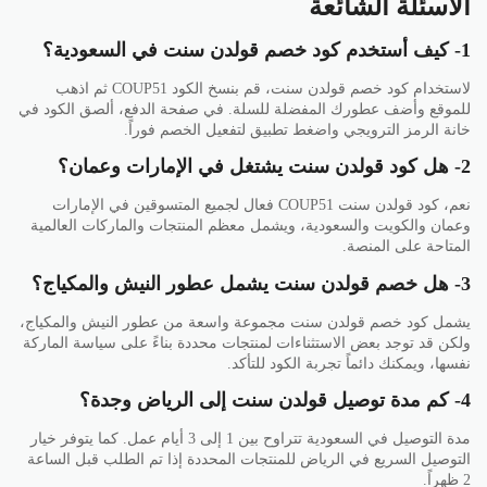
الأسئلة الشائعة
1- كيف أستخدم كود خصم قولدن سنت في السعودية؟
لاستخدام كود خصم قولدن سنت، قم بنسخ الكود COUP51 ثم اذهب
للموقع وأضف عطورك المفضلة للسلة. في صفحة الدفع، ألصق الكود في
خانة الرمز الترويجي واضغط تطبيق لتفعيل الخصم فوراً.
2- هل كود قولدن سنت يشتغل في الإمارات وعمان؟
نعم، كود قولدن سنت COUP51 فعال لجميع المتسوقين في الإمارات
وعمان والكويت والسعودية، ويشمل معظم المنتجات والماركات العالمية
المتاحة على المنصة.
3- هل خصم قولدن سنت يشمل عطور النيش والمكياج؟
يشمل كود خصم قولدن سنت مجموعة واسعة من عطور النيش والمكياج،
ولكن قد توجد بعض الاستثناءات لمنتجات محددة بناءً على سياسة الماركة
نفسها، ويمكنك دائماً تجربة الكود للتأكد.
4- كم مدة توصيل قولدن سنت إلى الرياض وجدة؟
مدة التوصيل في السعودية تتراوح بين 1 إلى 3 أيام عمل. كما يتوفر خيار
التوصيل السريع في الرياض للمنتجات المحددة إذا تم الطلب قبل الساعة
2 ظهراً.