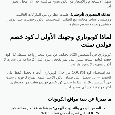
سهل الاستخدام والأسعار مع الكود تصبح منافسة جداً لأي محل عطور
آخر.
عبدالله المنصوري (أبوظبي):
طلبت عطرين من الماركات العالمية
ووصلتني عينات مجانية مع الطلب. استخدمت الكود وحصلت على توفير
حقيقي وتجربة تسوق ممتازة.
لماذا كوبوناري وجهتك الأولى لـ كود خصم
قولدن سنت
كوبوناري في أغسطس 2026 يختلف عن غيره بمعيار واحد بسيط: كل
كود
خصم قولدن سنت
ينشر عندنا يمر بفحص يدوي قبل 24 ساعة من نشره. لا
أكواد منتهية، لا وعود فارغة.
عند استخدام كود
COUP51
من خلال كوبوناري، أنت لا تحصل فقط على
الخصم — بل تحصل على ضمان الكود الأعلى قيمة المتاح لـ قولدن سنت
في أغسطس 2026. هذا ما يجعل
كود خصم قولدن سنت
من كوبوناري
أكثر موثوقية من أي مصدر آخر.
ما يميزنا عن بقية مواقع الكوبونات
الفحص اليدوي والتحديث اليومي:
فريقنا يتحقق من فعالية كود
COUP51
قبل نشره لضمان عمله 100%.