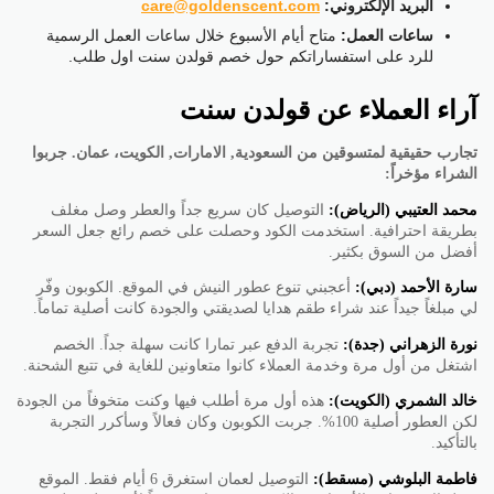
البريد الإلكتروني:
care@goldenscent.com
ساعات العمل:
متاح أيام الأسبوع خلال ساعات العمل الرسمية
للرد على استفساراتكم حول خصم قولدن سنت اول طلب.
آراء العملاء عن قولدن سنت
تجارب حقيقية لمتسوقين من السعودية, الامارات, الكويت، عمان. جربوا
الشراء مؤخراً:
محمد العتيبي (الرياض):
التوصيل كان سريع جداً والعطر وصل مغلف
بطريقة احترافية. استخدمت الكود وحصلت على خصم رائع جعل السعر
أفضل من السوق بكثير.
سارة الأحمد (دبي):
أعجبني تنوع عطور النيش في الموقع. الكوبون وفّر
لي مبلغاً جيداً عند شراء طقم هدايا لصديقتي والجودة كانت أصلية تماماً.
نورة الزهراني (جدة):
تجربة الدفع عبر تمارا كانت سهلة جداً. الخصم
اشتغل من أول مرة وخدمة العملاء كانوا متعاونين للغاية في تتبع الشحنة.
خالد الشمري (الكويت):
هذه أول مرة أطلب فيها وكنت متخوفاً من الجودة
لكن العطور أصلية 100%. جربت الكوبون وكان فعالاً وسأكرر التجربة
بالتأكيد.
فاطمة البلوشي (مسقط):
التوصيل لعمان استغرق 6 أيام فقط. الموقع