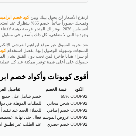
ارتفاع الأسعار لن يحول بينك وبين
كود خصم ابراهيم
وتمنحك حضوراً طاغياً. خصم 65% ينتظرك عند استخدام الكود
أغسطس 2026. يوفر لك المتجر فرصة ذهبية ل
وجودتها التي لا تضاهى، كل ذلك بأسعار في متناول 
تعد تجربة التسوق عبر موقع ابراهيم القرشي الإلكت
المنتجات وسهولة الوصول إليها. بفضل استخدام
كود
أو شراء هدايا فاخرة لمن تحب دون القلق بشأن المي
حصولك على أعلى قيمة توفير ممكنة عند كل عملية شر
أقوى كوبونات وأكواد خصم ابرا
الكود
قيمة الخصم
تفاصيل الع
COUP92
65%
خصم شامل على جميع ال
COUP92
شحن مجاني
للطلبات المؤهلة في دول
COUP92
خصم إضافي
للعملاء الجدد عند تنفيذ
COUP92
عروض الموسم
فعال حتى نهاية أغسطس 026
COUP92
خصم حصري
عند الطلب عبر تطبيق اب