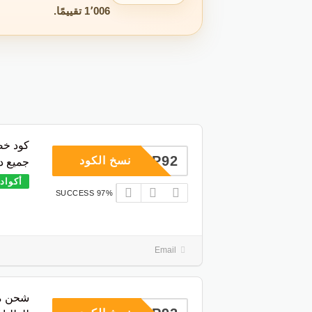
1٬006 تقييمًا.
COUP92
نسخ الكود
جميع د
أكواد
97% SUCCESS
Email
شحن مج