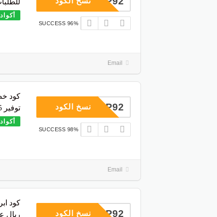
COUP92
نسخ الكود
للطلبات فو
أكواد
96% SUCCESS
Email
كود خص
COUP92
نسخ الكود
توفير 65% على الطلبات
أكواد
98% SUCCESS
Email
COUP92
نسخ الكود
ريال ع