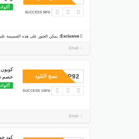
أكواد
98% SUCCESS
Exclusive:
يمكن العثور على هذه القسيمة على
Email
COUP92
نسخ الكود
خصم ش
أكواد
100% SUCCESS
Email
كود خص