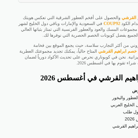
 القرشي
والحصول على أفخم العطور الشرقية التي تعكس هويتك
COUP92
في السعودية والإمارات وباقي دول الخليج لشهر
اقتناء مجموعات المسك والعود والعطور الفرنسية التي تمتاز بثباتها العالي
الجميع بفضل كوبونات الخصم الحصرية التي نوفرها لك.
روني من أكثر التجارب سلاسة، حيث يجمع الموقع بين فخامة
 خصم ابراهيم القرشي
المتاح حالياً، يمكنك تجديد مجموعتك العطرية
زانية. نحن في كوبوناري نحرص على تحديث الأكواد دورياً لضمان
اء تقوم بها في أغسطس 2026.
هيم القرشي في أغسطس 2026
رض
عطور والبخور
 الخليج العربي
 أول طلب
2
راهيم القرشي