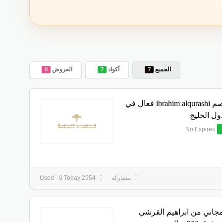
الجميع
أكواد
العروض
0
7
7
كود خصم ibrahim alqurashi فعال في
ول الخليج
No Expires
مشاركة
2954 Used - 0 Today
اني من ابراهيم القرشي