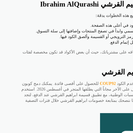
Ibrahim AlQuras
 هذه الخطوات بدقة:
د في أعلى هذه الصفحة.
سمي وابدأ في تصفح المنتجات وإضافتها إلى سلة التسوق.
ز الترويجي أو القسيمة وألصق الكود فيها.
إتمام الدفع.
طباقه على مشترياتك، حيث أن بعض الأكواد قد تكون مخصصة لفئات
يم القرشي
دم الكود
COUP92
للحصول على أقصى فائدة. يمكنك دمج كوبون
خصم ابراهيم القرشي مع عروض اشتر واحد واحصل على الآخر مجاناً التي يطلقها المتجر في أغسطس 2026. استخدم
سبات الوطنية، مع تطبيق قسيمة ابراهيم القرشي عند الدفع، لتجد
ا ننصحك بمتابعة خصومات ابراهيم القرشي خلال فترات التصفية