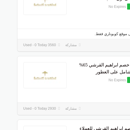
No Expires
 موقع كوبوناري فقط.
مشاركة
3560 Used - 0 Today
كوبون خصم ابراهيم القرشي 65%
امل على العطور
No Expires
مشاركة
2930 Used - 0 Today
م ابراهيم القرشي للعملاء