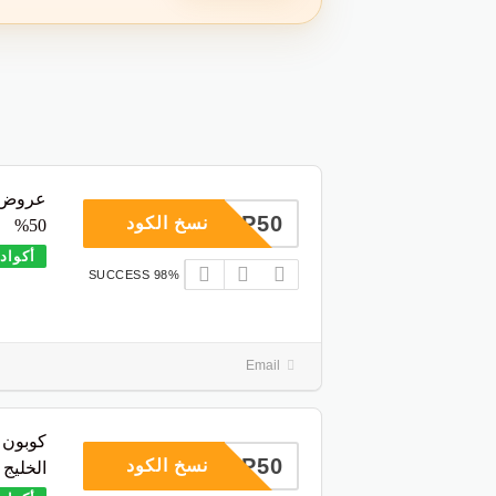
عروض ج
COUP50
نسخ الكود
50%
أكواد
98% SUCCESS
Email
COUP50
نسخ الكود
الخليج