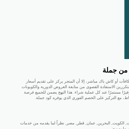
ة من جملة
ط مكافآت أو كاش باك مباشر، إلا أن المتجر يركز على تقديم أسعار
لمتكررين الاستفادة القصوى من متابعة العروض الدورية والكوبونات
وفيرًا مستمرًا عند كل عملية شراء. هذا النهج يضمن للجميع فرصة
ط، مع التركيز على الخصم الفوري الذي يوفره كود جملة.
ات, الكويت, البحرين, عمان, قطر, مصر, نظراً لما يقدمه من خدمات
 ما يميزه: