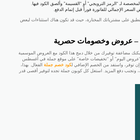
مخصصة لـ “الرمز الترويجي” أو “القسيمة” وألصق الكود فيها.
لسعر الإجمالي للفاتورة فوراً قبل إتمام الدفع.
 ينطبق على مشترياتك المختارة، حيث قد تكون هناك استثناءات لبعض
لة – عروض وخصومات حصرية
مكنك مضاعفة توفيرك من خلال دمج هذا الكود مع العروض الموسمية
 قسم “عروض اليوم” أو “تخفيضات خاصة” على موقع جملة في أغسطس
كود خصم جملة
الفعال. بهذا،
تجنب دفع المزيد. استغل كل كوبون جملة تجده لتوفير أقصى قدر