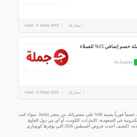
مشاركة
4842 Used - 0 Today
كود جملة خصم إضافي 15% للعملاء
No Expires
مشاركة
3291 Used - 0 Today
الذي يمنحك خصماً فورياً بنسبة 80% على مشترياتك من متجر Jomla. سواء كنت
كترونية في السعودية، الإمارات، الكويت، أو أي من دول الخليج
ومصر، فإن هذا الكود هو بوابتك لتجربة تسوق اقتصادية. اكتشف أحدث عروض أغسطس 2026 التي يوفرها كوبوناري