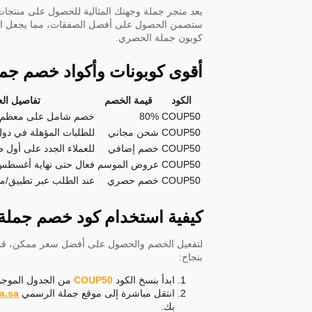
يعد متجر جملة وجهتك المثالية للحصول على منتجات 
ستضمن الحصول على أفضل الصفقات، مما يجعل التسو
كوبون جملة الحصري.
أقوى كوبونات وأكواد خصم جمل
الكود
قيمة الخصم
تفاصيل ال
COUP50
80%
خصم شامل على معظم ال
COUP50
شحن مجاني
للطلبات المؤهلة في دو
COUP50
خصم إضافي
للعملاء الجدد على أول 
COUP50
عروض الموسم
فعال حتى نهاية أغسطس 026
COUP50
خصم حصري
عند الطلب عبر تطبيق/م
كيفية استخدام كود خصم جملة omla
لتفعيل الخصم والحصول على أفضل سعر ممكن، قمنا ب
بنجاح:
ابدأ بنسخ الكود
COUP50
من الجدول الموجود
انتقل مباشرة إلى موقع جملة الرسمي
a.sa
بك.