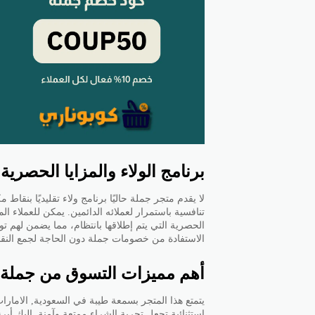
برنامج الولاء والمزايا الحصري
لا يقدم متجر جملة حاليًا برنامج ولاء تقليديًا بنقا
تنافسية باستمرار لعملائه الدائمين. يمكن للعملاء ا
الحصرية التي يتم إطلاقها بانتظام، مما يضمن لهم ت
الاستفادة من خصومات جملة دون الحاجة لجمع النقا
أهم مميزات التسوق من جملة
يتمتع هذا المتجر بسمعة طيبة في السعودية, الامار
استثنائية تجعل تجربة الشراء ممتعة وآمنة. إليك أبرز