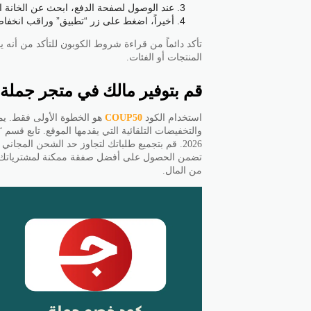
عند الوصول لصفحة الدفع، ابحث عن الخانة ال
أخيراً، اضغط على زر “تطبيق” وراقب انخفاض ا
تأكد دائماً من قراءة شروط الكوبون للتأكد من أنه
المنتجات أو الفئات.
قم بتوفير مالك في متجر جم
استخدام الكود
COUP50
هو الخطوة الأولى فقط. ي
والتخفيضات التلقائية التي يقدمها الموقع. تابع
2026. قم بتجميع طلباتك لتجاوز حد الشحن المجاني إن توفر، واستفد من الخصم الإضافي ل
تضمن الحصول على أفضل صفقة ممكنة لمشترياتك، و
من المال.