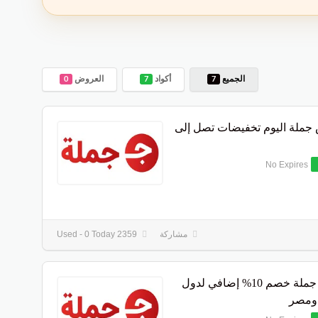
الجميع
أكواد
العروض
0
7
7
ملة اليوم تخفيضات تصل إلى
No Expires
مشاركة
2359 Used - 0 Today
كوبون جملة خصم 10% إضافي لدول
 ومصر