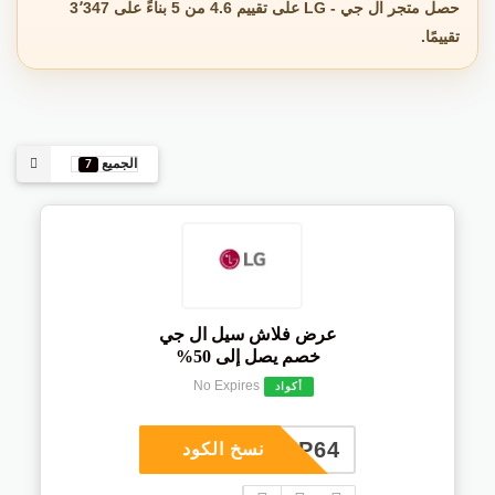
حصل متجر ال جي - LG على تقييم 4.6 من 5 بناءً على 3٬347
تقييمًا.
الجميع
7
عرض فلاش سيل ال جي
خصم يصل إلى 50%
No Expires
أكواد
COUP64
نسخ الكود