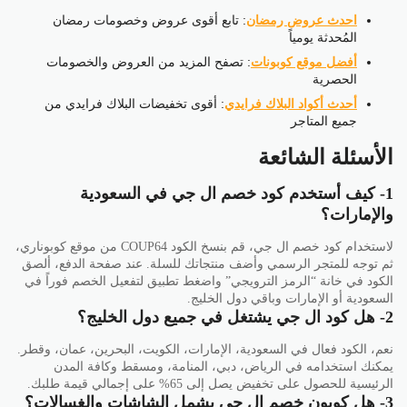
احدث عروض رمضان
: تابع أقوى عروض وخصومات رمضان
المُحدثة يومياً
أفضل موقع كوبونات
: تصفح المزيد من العروض والخصومات
الحصرية
أحدث أكواد البلاك فرايدي
: أقوى تخفيضات البلاك فرايدي من
جميع المتاجر
الأسئلة الشائعة
1- كيف أستخدم كود خصم ال جي في السعودية
والإمارات؟
لاستخدام كود خصم ال جي، قم بنسخ الكود COUP64 من موقع كوبوناري،
ثم توجه للمتجر الرسمي وأضف منتجاتك للسلة. عند صفحة الدفع، ألصق
الكود في خانة “الرمز الترويجي” واضغط تطبيق لتفعيل الخصم فوراً في
السعودية أو الإمارات وباقي دول الخليج.
2- هل كود ال جي يشتغل في جميع دول الخليج؟
نعم، الكود فعال في السعودية، الإمارات، الكويت، البحرين، عمان، وقطر.
يمكنك استخدامه في الرياض، دبي، المنامة، ومسقط وكافة المدن
الرئيسية للحصول على تخفيض يصل إلى 65% على إجمالي قيمة طلبك.
3- هل كوبون خصم ال جي يشمل الشاشات والغسالات؟