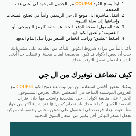
ابدأ بنسخ الكود
COUP64
من الجدول الموجود في أعلى هذه
الصفحة.
انتقل مباشرة إلى موقع ال جي الرسمي وابدأ في تصفح المنتجات
وإضافتها إلى سلة التسوق.
عند الوصول لصفحة الدفع، ابحث عن خانة “الرمز الترويجي” أو
“القسيمة” وألصق الكود فيها.
اضغط “تطبيق” وراقب انخفاض السعر فوراً قبل إتمام الدفع.
تأكد دائماً من قراءة شروط الكوبون للتأكد من انطباقه على مشترياتك،
حيث أن بعض الأكواد قد تكون مخصصة لفئات معينة أو تتطلب حداً أدنى
للشراء لضمان تفعيل التوفير بنجاح.
كيف تضاعف توفيرك من ال جي
يمكنك تحقيق أقصى استفادة من ميزانيتك عند دمج الكود
COUP64
مع
العروض الموسمية المتاحة في أغسطس 2026. يحرص المتسوقون
الخبراء على متابعة اكواد ال جي المتجددة واستخدامها خلال فترات
التصفية الكبرى. كما ننصحك باستخدام كوبون lg عند شراء أكثر من جهاز
معاً، حيث تزداد فرصك في الحصول على شحن مجاني وخصومات مركبة
تجعل السعر النهائي أقل بكثير من أسعار السوق المحلية.