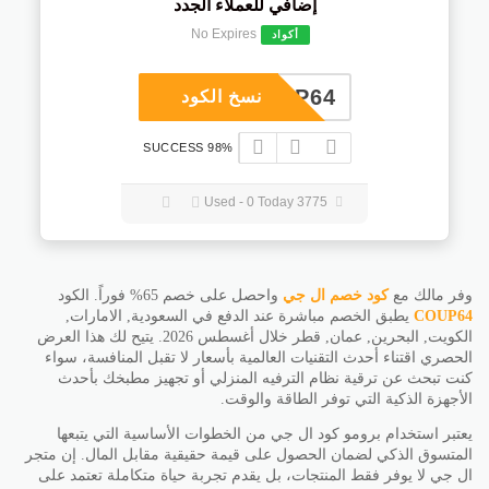
إضافي للعملاء الجدد
No Expires
أكواد
COUP64
نسخ الكود
98% SUCCESS
3775 Used - 0 Today
وفر مالك مع
كود خصم ال جي
واحصل على خصم 65% فوراً. الكود
COUP64
يطبق الخصم مباشرة عند الدفع في السعودية, الامارات,
الكويت, البحرين, عمان, قطر خلال أغسطس 2026. يتيح لك هذا العرض
الحصري اقتناء أحدث التقنيات العالمية بأسعار لا تقبل المنافسة، سواء
كنت تبحث عن ترقية نظام الترفيه المنزلي أو تجهيز مطبخك بأحدث
الأجهزة الذكية التي توفر الطاقة والوقت.
يعتبر استخدام برومو كود ال جي من الخطوات الأساسية التي يتبعها
المتسوق الذكي لضمان الحصول على قيمة حقيقية مقابل المال. إن متجر
ال جي لا يوفر فقط المنتجات، بل يقدم تجربة حياة متكاملة تعتمد على