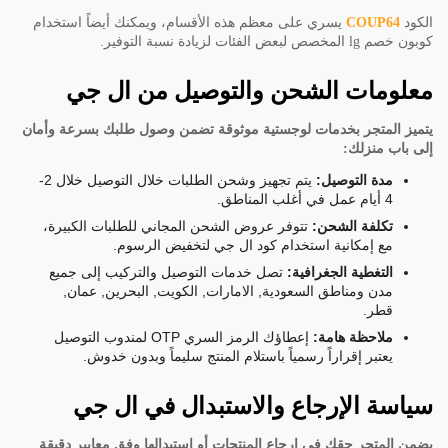
الكود
COUP64
يسري على معظم هذه الأقسام، ويمكنك أيضاً استخدام
كوبون خصم lg المخصص لبعض الفئات لزيادة نسبة التوفير.
معلومات الشحن والتوصيل من ال جي
يتميز المتجر بخدمات لوجستية موثوقة تضمن وصول طلبك بسرعة وأمان
إلى باب منزلك:
مدة التوصيل:
يتم تجهيز وشحن الطلبات خلال التوصيل خلال 2-
4 أيام عمل في أغلب المناطق.
تكلفة الشحن:
تتوفر عروض الشحن المجاني للطلبات الكبيرة،
مع إمكانية استخدام كود ال جي لتخفيض الرسوم.
التغطية الجغرافية:
تصل خدمات التوصيل والتركيب إلى جميع
مدن ومناطق السعودية, الامارات, الكويت, البحرين, عمان,
قطر.
ملاحظة هامة:
إعطاؤك الرمز السري OTP لمندوب التوصيل
يعتبر إقراراً رسمياً باستلام المنتج سليماً وبدون خدوش.
سياسة الإرجاع والاستبدال في ال جي
يضمن المتجر حقك في إرجاع المنتجات أو استبدالها وفق معايير دقيقة