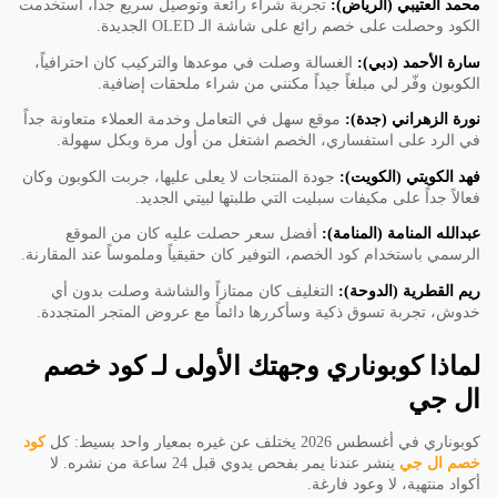
محمد العتيبي (الرياض):
تجربة شراء رائعة وتوصيل سريع جداً، استخدمت
الكود وحصلت على خصم رائع على شاشة الـ OLED الجديدة.
سارة الأحمد (دبي):
الغسالة وصلت في موعدها والتركيب كان احترافياً،
الكوبون وفّر لي مبلغاً جيداً مكنني من شراء ملحقات إضافية.
نورة الزهراني (جدة):
موقع سهل في التعامل وخدمة العملاء متعاونة جداً
في الرد على استفساري، الخصم اشتغل من أول مرة وبكل سهولة.
فهد الكويتي (الكويت):
جودة المنتجات لا يعلى عليها، جربت الكوبون وكان
فعالاً جداً على مكيفات سبليت التي طلبتها لبيتي الجديد.
عبدالله المنامة (المنامة):
أفضل سعر حصلت عليه كان من الموقع
الرسمي باستخدام كود الخصم، التوفير كان حقيقياً وملموساً عند المقارنة.
ريم القطرية (الدوحة):
التغليف كان ممتازاً والشاشة وصلت بدون أي
خدوش، تجربة تسوق ذكية وسأكررها دائماً مع عروض المتجر المتجددة.
لماذا كوبوناري وجهتك الأولى لـ كود خصم
ال جي
كوبوناري في أغسطس 2026 يختلف عن غيره بمعيار واحد بسيط: كل
كود
خصم ال جي
ينشر عندنا يمر بفحص يدوي قبل 24 ساعة من نشره. لا
أكواد منتهية، لا وعود فارغة.