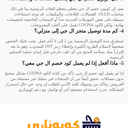
نعم، إن كوبون خصم ال جي يغطي معظم الفئات الرئيسية بما في ذلك
شاشات OLED، الغسالات، الثلاجات، والمكيفات. قد توجد استثناءات
بسيطة على بعض الموديلات الجديدة جداً أو المنتجات الخاضعة لتخفيضات
نهائية، ولكن الكود COUP64 يعمل على أغلب المعروضات.
4- كم مدة توصيل متجر ال جي إلى منزلي؟
تستغرق مدة التوصيل الرسمية من 2 إلى 4 أيام عمل. يجب عليك الحضور
شخصياً لاستلام الطرود الكبيرة وإعطاء رمز OTP للمندوب، وهو ما يعد
إقراراً منك بسلامة المنتج من أي تلف خارجي قبل إتمام عملية التسليم
الرسمية.
5- ماذا أفعل إذا لم يعمل كود خصم ال جي معي؟
إذا لم يعمل كود خصم ال جي، تأكد من كتابة الكود COUP64 بشكل صحيح
بدون مسافات. تحقق أيضاً من أن المنتجات في سلتك غير مستثناة من
العروض، وتأكد من وصولك للحد الأدنى للطلب إن وجد. في حال استمرار
المشكلة، جرب استخدام متصفح آخر أو تواصل مع دعم كوبوناري.