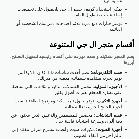
عملية البيع.
يمكن استخدام كوبون خصم ال جي للحصول على تخفيضات
إضافية حقيقية طوال العام.
توفير خيارات دفع مرنة تلائم احتياجات ميزانيتك الشخصية أو
العائلية.
أقسام متجر ال جي المتنوعة
يضم المتجر تشكيلة واسعة موزعة على أقسام رئيسية لتسهيل التصفح،
أبرزها:
قسم التلفزيونات:
يضم أحدث شاشات OLED وQNED التي
توفر تجربة مشاهدة سينمائية مذهلة في منزلك.
الأجهزة المنزلية:
تشمل الغسالات الذكية والثلاجات التي تحافظ
على نضارة الطعام لفترات أطول بكثير.
أجهزة التكييف:
توفر حلول تبريد ذكية وموفرة للطاقة تناسب
أجواء الخليج الحارة بفعالية عالية.
قسم الشاشات:
مخصص للمصممين واللاعبين الذين يبحثون عن
دقة ألوان وسرعة استجابة فائقة جداً.
أجهزة الصوت:
مكبرات صوت وأنظمة مسرح منزلي تنقلك إلى
عالم آخر من النقاء الصوتي.