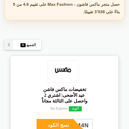
حصل متجر ماكس فاشون - Max Fashion على تقييم 4.6 من 5
بناءً على 3٬038 تقييمًا.
الجميع
8
تخفيضات ماكس فاشن
عيد الأضحى: اشتري 2
واحصل على الثالثة مجاناً
No Expires
أكواد
M4N
نسخ الكود