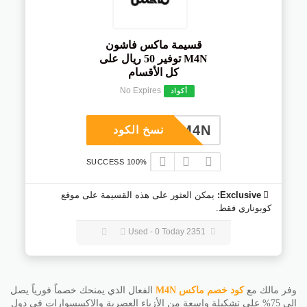
قسيمة ماكس فاشون
M4N توفير 50 ريال على
كل الأقسام
No Expires
أكواد
M4N
نسخ الكود
100% SUCCESS
Exclusive:
يمكن العثور على هذه القسيمة على موقع
كوبوناري فقط.
2351 Used - 0 Today
وفر مالك مع
كود خصم ماكس
M4N
الفعال الذي يمنحك خصماً فورياً يصل
إلى 75% على تشكيلة واسعة من الأزياء العصرية والإكسسوارات في دول