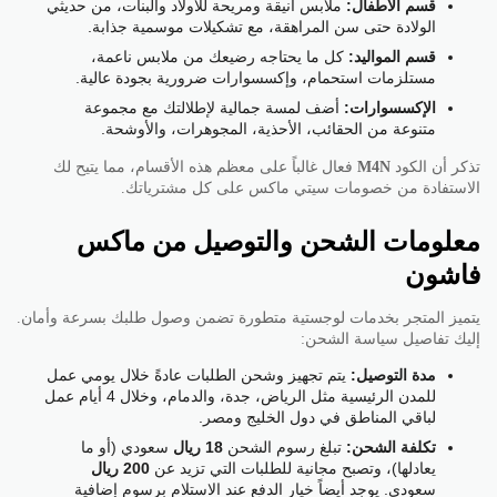
قسم الأطفال:
ملابس أنيقة ومريحة للأولاد والبنات، من حديثي
الولادة حتى سن المراهقة، مع تشكيلات موسمية جذابة.
قسم المواليد:
كل ما يحتاجه رضيعك من ملابس ناعمة،
مستلزمات استحمام، وإكسسوارات ضرورية بجودة عالية.
الإكسسوارات:
أضف لمسة جمالية لإطلالتك مع مجموعة
متنوعة من الحقائب، الأحذية، المجوهرات، والأوشحة.
تذكر أن الكود
M4N
فعال غالباً على معظم هذه الأقسام، مما يتيح لك
الاستفادة من خصومات سيتي ماكس على كل مشترياتك.
معلومات الشحن والتوصيل من ماكس
فاشون
يتميز المتجر بخدمات لوجستية متطورة تضمن وصول طلبك بسرعة وأمان.
إليك تفاصيل سياسة الشحن:
مدة التوصيل:
يتم تجهيز وشحن الطلبات عادةً خلال يومي عمل
للمدن الرئيسية مثل الرياض، جدة، والدمام، وخلال 4 أيام عمل
لباقي المناطق في دول الخليج ومصر.
تكلفة الشحن:
تبلغ رسوم الشحن
18 ريال
سعودي (أو ما
يعادلها)، وتصبح مجانية للطلبات التي تزيد عن
200 ريال
سعودي. يوجد أيضاً خيار الدفع عند الاستلام برسوم إضافية