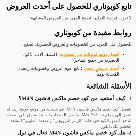
تابع كوبوناري للحصول على أحدث العروض
لا تفوت فرصة التوفير، تصفح المزيد من العروض المشابهة:
روابط مفيدة من كوبوناري
للحصول على المزيد من الخصومات والعروض الحصرية، تصفح:
أفضل موقع كوبونات في السعودية
:
اكتشف آلاف الأكواد
الحصرية من جميع المتاجر
أحدث عروض رمضان
:
تابع أقوى عروض وخصومات رمضان
المُحدثة يومياً
الأسئلة الشائعة
1- كيف أستفيد من كود خصم ماكس فاشون M4N؟
لتفعيل كود خصم ماكس فاشون M4N، قم بنسخه من موقع كوبوناري، ثم
انتقل إلى موقع Max Fashion، وأضف المنتجات لسلة التسوق. في صفحة
الدفع، الصق الكود في خانة “الرمز الترويجي” واضغط “تطبيق” لتشاهد
الخصم على الفور.
2- هل كود خصم ماكس فاشون M4N فعال في دول