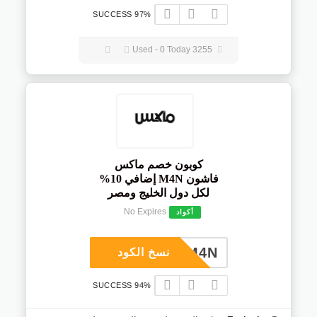
97% SUCCESS
3255 Used - 0 Today
كوبون خصم ماكس
فاشون M4N إضافي 10%
لكل دول الخليج ومصر
No Expires
أكواد
M4N
نسخ الكود
94% SUCCESS