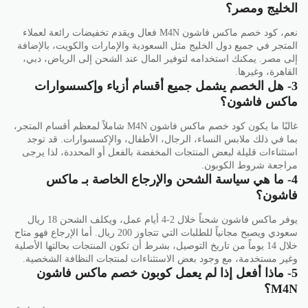
الخليج ومصر؟
نعم، كود خصم ماكس فاشون M4N فعال ويقدم تخفيضات رائعة لعملاء
المتجر في جميع دول الخليج مثل السعودية والإمارات والكويت، بالإضافة
إلى مصر. يمكنك استخدامه لتوفير المال عند الشحن إلى الرياض، دبي،
القاهرة، وغيرها.
3- هل الخصم يشمل جميع أقسام أزياء وإكسسوارات
ماكس فاشون؟
غالبًا ما يكون كود خصم ماكس فاشون M4N شاملاً لمعظم أقسام المتجر،
بما في ذلك ملابس النساء، الرجال، الأطفال، والإكسسوارات. قد توجد
استثناءات قليلة لبعض المنتجات المخفضة بالفعل أو المحددة، لذا يرجى
مراجعة شروط الكوبون.
4- ما هي سياسة الشحن والإرجاع الخاصة بـ ماكس
فاشون؟
يوفر ماكس فاشون شحناً خلال 2-4 أيام عمل، ويكلف الشحن 18 ريال
سعودي ويصبح مجانياً للطلبات التي تتجاوز 200 ريال. أما الإرجاع فهو متاح
خلال 14 يوماً من تاريخ التوصيل، بشرط أن تكون المنتجات بحالتها الأصلية
وغير مستخدمة، مع وجود بعض الاستثناءات لمنتجات النظافة الشخصية.
5- ماذا أفعل إذا لم يعمل كوبون خصم ماكس فاشون
M4N؟