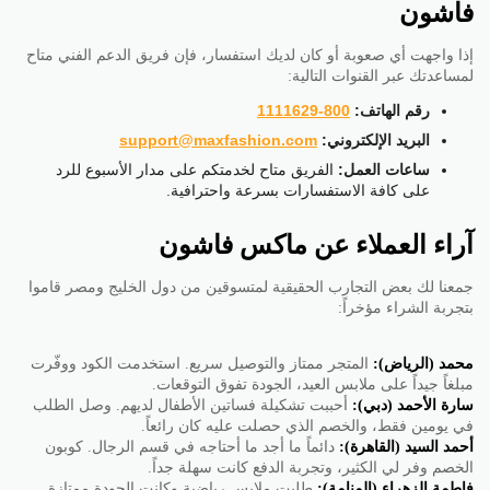
فاشون
إذا واجهت أي صعوبة أو كان لديك استفسار، فإن فريق الدعم الفني متاح
لمساعدتك عبر القنوات التالية:
رقم الهاتف:
800-1111629
البريد الإلكتروني:
support@maxfashion.com
ساعات العمل:
الفريق متاح لخدمتكم على مدار الأسبوع للرد
على كافة الاستفسارات بسرعة واحترافية.
آراء العملاء عن ماكس فاشون
جمعنا لك بعض التجارب الحقيقية لمتسوقين من دول الخليج ومصر قاموا
بتجربة الشراء مؤخراً:
محمد (الرياض):
المتجر ممتاز والتوصيل سريع. استخدمت الكود ووفّرت
مبلغاً جيداً على ملابس العيد، الجودة تفوق التوقعات.
سارة الأحمد (دبي):
أحببت تشكيلة فساتين الأطفال لديهم. وصل الطلب
في يومين فقط، والخصم الذي حصلت عليه كان رائعاً.
أحمد السيد (القاهرة):
دائماً ما أجد ما أحتاجه في قسم الرجال. كوبون
الخصم وفر لي الكثير، وتجربة الدفع كانت سهلة جداً.
فاطمة الزهراء (المنامة):
طلبت ملابس رياضية وكانت الجودة ممتازة.