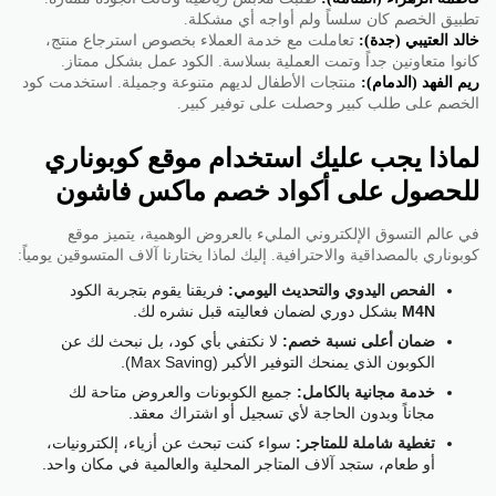
تطبيق الخصم كان سلساً ولم أواجه أي مشكلة.
خالد العتيبي (جدة):
تعاملت مع خدمة العملاء بخصوص استرجاع منتج،
كانوا متعاونين جداً وتمت العملية بسلاسة. الكود عمل بشكل ممتاز.
ريم الفهد (الدمام):
منتجات الأطفال لديهم متنوعة وجميلة. استخدمت كود
الخصم على طلب كبير وحصلت على توفير كبير.
لماذا يجب عليك استخدام موقع كوبوناري
للحصول على أكواد خصم ماكس فاشون
في عالم التسوق الإلكتروني المليء بالعروض الوهمية، يتميز موقع
كوبوناري بالمصداقية والاحترافية. إليك لماذا يختارنا آلاف المتسوقين يومياً:
الفحص اليدوي والتحديث اليومي:
فريقنا يقوم بتجربة الكود
M4N
بشكل دوري لضمان فعاليته قبل نشره لك.
ضمان أعلى نسبة خصم:
لا نكتفي بأي كود، بل نبحث لك عن
الكوبون الذي يمنحك التوفير الأكبر (Max Saving).
خدمة مجانية بالكامل:
جميع الكوبونات والعروض متاحة لك
مجاناً وبدون الحاجة لأي تسجيل أو اشتراك معقد.
تغطية شاملة للمتاجر:
سواء كنت تبحث عن أزياء، إلكترونيات،
أو طعام، ستجد آلاف المتاجر المحلية والعالمية في مكان واحد.