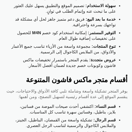
سهولة الاستخدام:
تصميم الموقع والتطبيق يسهل عليك العثور
على ما تبحث عنه وإتمام الطلب في ثوانٍ.
خدمة ما بعد البيع:
فريق دعم متميز جاهز لحل أي مشكلة قد
تواجهك بسرعة واحترافية.
التوفير المستمر:
إمكانية استخدام كود خصم
M4N
للحصول
على تخفيضات إضافية طوال العام.
تنوع المنتجات:
مجموعة واسعة من الأزياء تناسب جميع الأعمار
والأذواق، من الملابس الكاجوال إلى الرسمية.
عروض متجددة:
يقدم المتجر باستمرار تخفيضات ماكس
فاشون وكوبونات خصم جديدة لضمان أفضل الأسعار.
أقسام متجر ماكس فاشون المتنوعة
يوفر المتجر تشكيلة واسعة وشاملة تلبي كافة الأذواق والاحتياجات، حيث
ينقسم الموقع إلى عدة أقسام رئيسية لتسهيل التصفح، ومن أهمها:
قسم النساء:
اكتشفي أحدث صيحات الموضة من فساتين،
بلايز، بناطيل، وفساتين سهرة تناسب كل المناسبات.
قسم الرجال:
تشكيلة واسعة من القمصان، البناطيل، الجينز،
والملابس الكاجوال والرسمية لتناسب الرجل العصري.