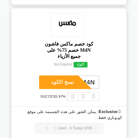
كود خصم ماكس فاشون
M4N خصم 75% على
جميع الأزياء
No Expires
أكواد
M4N
نسخ الكود
97% SUCCESS
Exclusive:
يمكن العثور على هذه القسيمة على موقع
كوبوناري فقط.
3265 Used - 0 Today