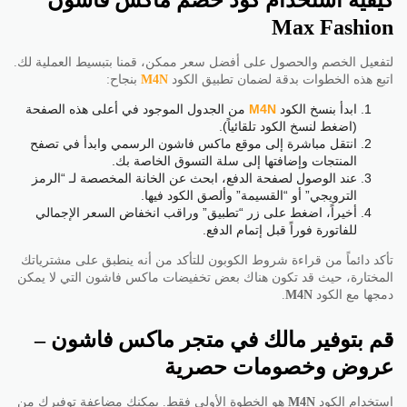
كيفية استخدام كود خصم ماكس فاشون
Max Fashion
لتفعيل الخصم والحصول على أفضل سعر ممكن، قمنا بتبسيط العملية لك.
اتبع هذه الخطوات بدقة لضمان تطبيق الكود
M4N
بنجاح:
ابدأ بنسخ الكود
M4N
من الجدول الموجود في أعلى هذه الصفحة
(اضغط لنسخ الكود تلقائياً).
انتقل مباشرة إلى موقع ماكس فاشون الرسمي وابدأ في تصفح
المنتجات وإضافتها إلى سلة التسوق الخاصة بك.
عند الوصول لصفحة الدفع، ابحث عن الخانة المخصصة لـ “الرمز
الترويجي” أو “القسيمة” وألصق الكود فيها.
أخيراً، اضغط على زر “تطبيق” وراقب انخفاض السعر الإجمالي
للفاتورة فوراً قبل إتمام الدفع.
تأكد دائماً من قراءة شروط الكوبون للتأكد من أنه ينطبق على مشترياتك
المختارة، حيث قد تكون هناك بعض تخفيضات ماكس فاشون التي لا يمكن
دمجها مع الكود
M4N
.
قم بتوفير مالك في متجر ماكس فاشون –
عروض وخصومات حصرية
استخدام الكود
M4N
هو الخطوة الأولى فقط. يمكنك مضاعفة توفيرك من