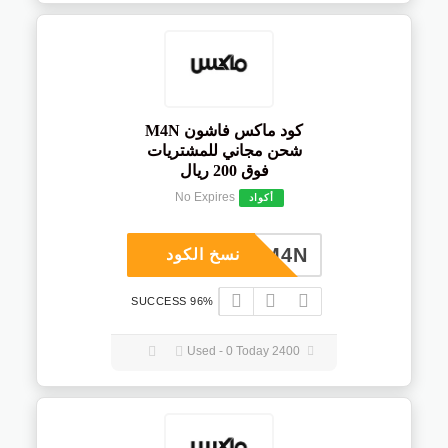
كود ماكس فاشون M4N
شحن مجاني للمشتريات
فوق 200 ريال
No Expires
أكواد
M4N
نسخ الكود
96% SUCCESS
2400 Used - 0 Today