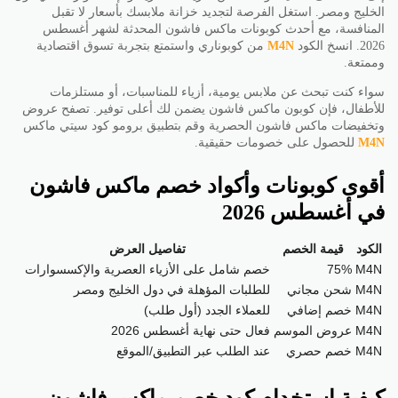
الخليج ومصر. استغل الفرصة لتجديد خزانة ملابسك بأسعار لا تقبل
المنافسة، مع أحدث كوبونات ماكس فاشون المحدثة لشهر أغسطس
2026. انسخ الكود
M4N
من كوبوناري واستمتع بتجربة تسوق اقتصادية
وممتعة.
سواء كنت تبحث عن ملابس يومية، أزياء للمناسبات، أو مستلزمات
للأطفال، فإن كوبون ماكس فاشون يضمن لك أعلى توفير. تصفح عروض
وتخفيضات ماكس فاشون الحصرية وقم بتطبيق برومو كود سيتي ماكس
M4N
للحصول على خصومات حقيقية.
أقوى كوبونات وأكواد خصم ماكس فاشون
في أغسطس 2026
الكود
قيمة الخصم
تفاصيل العرض
M4N
75%
خصم شامل على الأزياء العصرية والإكسسوارات
M4N
شحن مجاني
للطلبات المؤهلة في دول الخليج ومصر
M4N
خصم إضافي
للعملاء الجدد (أول طلب)
M4N
عروض الموسم
فعال حتى نهاية أغسطس 2026
M4N
خصم حصري
عند الطلب عبر التطبيق/الموقع