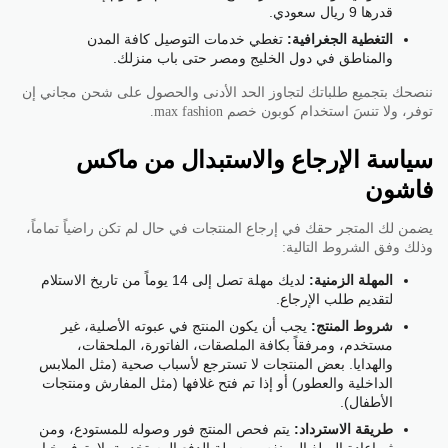
قدرها 9 ريال سعودي.
التغطية الجغرافية:
تغطي خدمات التوصيل كافة المدن
والمناطق في دول الخليج ومصر حتى باب منزلك.
ننصحك بتجميع طلباتك لتجاوز الحد الأدنى والحصول على شحن مجاني إن
توفر، ولا تنسَ استخدام كوبون خصم max fashion.
سياسة الإرجاع والاستبدال من ماكس
فاشون
يضمن لك المتجر حقك في إرجاع المنتجات في حال لم تكن راضياً تماماً،
وذلك وفق الشروط التالية:
المهلة الزمنية:
لديك مهلة تصل إلى 14 يوماً من تاريخ الاستلام
لتقديم طلب الإرجاع.
شروط المنتج:
يجب أن يكون المنتج في عبوته الأصلية، غير
مستخدم، ومرفقاً بكافة الملصقات، الفاتورة، الملحقات،
والهدايا. بعض المنتجات لا تسترجع لأسباب صحية (مثل الملابس
الداخلية والعطور) أو إذا تم فتح غلافها (مثل المفارش ومنتجات
الأطفال).
طريقة الاسترداد:
يتم فحص المنتج فور وصوله للمستودع، ومن
ثم إعادة المبلغ إلى نفس وسيلة الدفع المستخدمة. لا يتوفر خيار