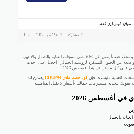
 موقع كوبوناري فقط.
مشاركة
4254 Used - 0 Today
الفعال الذي يمنحك خصماً يصل إلى 50% على منتجات العناية بالجمال والأجهزة
لسعودية مجموعة واسعة من الحلول المبتكرة لروتينك الجمالي. احصل على أحدث
ي على كل مشترياتك هذا أغسطس 2026.
تجات العناية بالبشرة، فإن
كود خصم ملاي
COUP94
يضمن لك
 تفوتك لتجديد مستلزمات جمالك بأسعار لا تقبل المنافسة.
 في أغسطس 2026
رض
عناية بالجمال
عودية