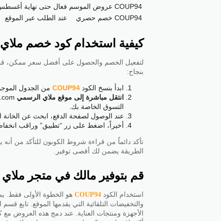
COUP94
عروض الموسم
فعال حتى نهاية أغسطس 026
COUP94
خصم حصري
عند الطلب عبر الموقع
كيفية استخدام كود خصم ملاي Mlay
لتفعيل الخصم والحصول على أفضل سعر ممكن، قمنا ب
بنجاح:
ابدأ بنسخ الكود
COUP94
من الجدول الموجود
انتقل مباشرة إلى موقع ملاي الرسمي https:
التسوق الخاصة بك.
عند الوصول لصفحة الدفع، ابحث عن الخانة ال
أخيراً، اضغط على زر “تطبيق” وراقب انخفاض ا
تأكد دائماً من قراءة شروط الكوبون للتأكد من أنه
الطريقة يضمن لك أقصى توفير.
قم بتوفير مالك في متجر مل
استخدام الكود
COUP94
هو الخطوة الأولى فقط. ي
والتخفيضات التلقائية التي يقدمها الموقع. تابع ق
الأجهزة ومنتجات العناية. عند دمج هذه العروض 