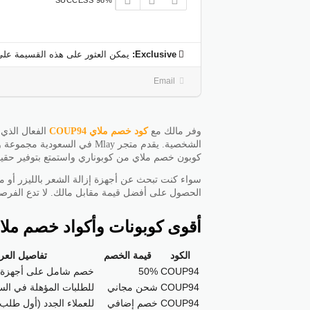
98% SUCCESS
Exclusive:
يمكن العثور على هذه القسيمة على
Email
وفر مالك مع
كود خصم ملاي
COUP94
الشخصية. يقدم متجر Mlay في ا
كوبون خصم ملاي من كوبوناري واستمتع بتوفير حقيق
سواء كنت تبحث عن أجهزة إزالة الشعر بالليزر أو من
الحصول على أفضل قيمة مقابل مالك. لا تدع الفرصة
أقوى كوبونات وأكواد خصم ملاي
الكود
قيمة الخصم
تفاصيل الع
COUP94
50%
خصم شامل على أجهزة ال
COUP94
شحن مجاني
للطلبات المؤهلة في الس
COUP94
خصم إضافي
للعملاء الجدد (أول طلب)