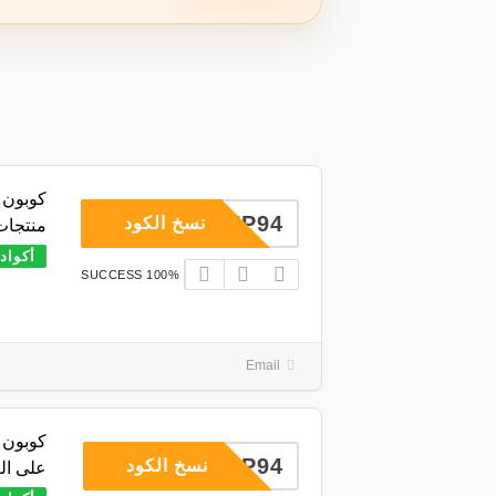
COUP94
نسخ الكود
منتجات 
أكواد
100% SUCCESS
Email
COUP94
نسخ الكود
على الع