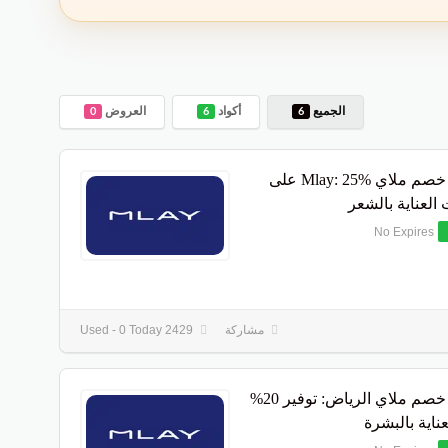
الجميع
أكواد
العروض
0
6
6
كوبون خصم ملاي Mlay: 25% على
العناية بالشعر
No Expires
مشاركة
2429 Used - 0 Today
كوبون خصم ملاي الرياض: توفير 20%
ناية بالبشرة