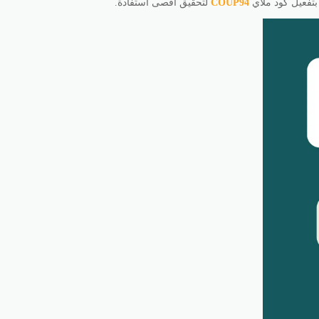
بتفعيل كود ملاي
COUP94
لتحقيق أقصى استفادة.