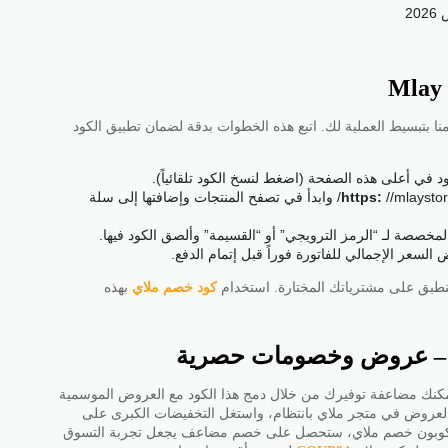
2
تبسيط العملية لك. اتبع هذه الخطوات بدقة لضمان تطبيق الكود
 في أعلى هذه الصفحة (اضغط لنسخ الكود تلقائياً).
//mlaystor.com/ وابدأ في تصفح المنتجات وإضافتها إلى سلة
مخصصة لـ “الرمز الترويجي” أو “القسيمة” وألصق الكود فيها.
لسعر الإجمالي للفاتورة فوراً قبل إتمام الدفع.
 ينطبق على مشترياتك المختارة. استخدام
كود خصم ملاي
بهذه
اي – عروض وخصومات حصرية
مكنك مضاعفة توفيرك من خلال دمج هذا الكود مع العروض الموسمية
سم العروض في متجر ملاي بانتظام، واستغل التخفيضات الكبرى على
مع كوبون خصم ملاي، ستحصل على خصم مضاعف يجعل تجربة التسوق