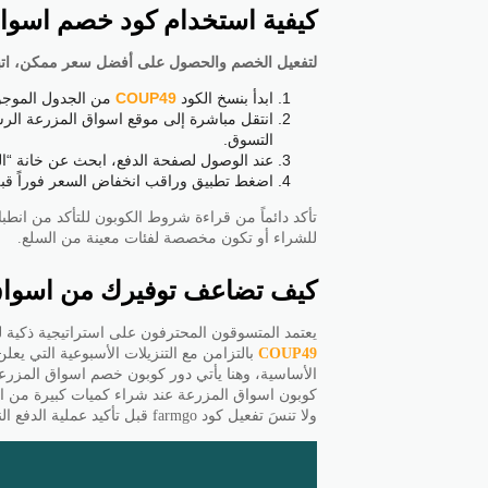
كيفية استخدام كود خصم اسواق الم
لتفعيل الخصم والحصول على أفضل سعر ممكن، اتبع
ابدأ بنسخ الكود
COUP49
من الجدول الموجو
انتقل مباشرة إلى موقع اسواق المزرعة الرس
التسوق.
عند الوصول لصفحة الدفع، ابحث عن خانة “الر
اضغط تطبيق وراقب انخفاض السعر فوراً قبل 
تأكد دائماً من قراءة شروط الكوبون للتأكد من انطب
للشراء أو تكون مخصصة لفئات معينة من السلع.
كيف تضاعف توفيرك من اسواق
يعتمد المتسوقون المحترفون على استراتيجية ذكية
COUP49
الأساسية، وهنا يأتي دور كوبون خصم اسواق المزرع
كوبون اسواق المزرعة عند شراء كميات كبيرة من ال
ولا تنسَ تفعيل كود farmgo قبل تأكيد عملية الدفع النهائية.