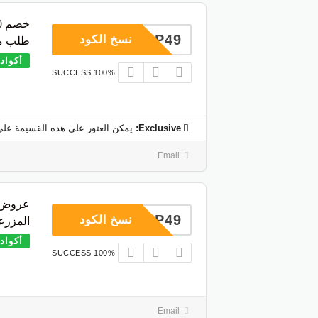
COUP49
نسخ الكود
طلب من GO
أكواد
100% SUCCESS
Exclusive:
يمكن العثور على هذه القسيمة على
Email
عروض ا
COUP49
نسخ الكود
المزرعة
أكواد
100% SUCCESS
Email