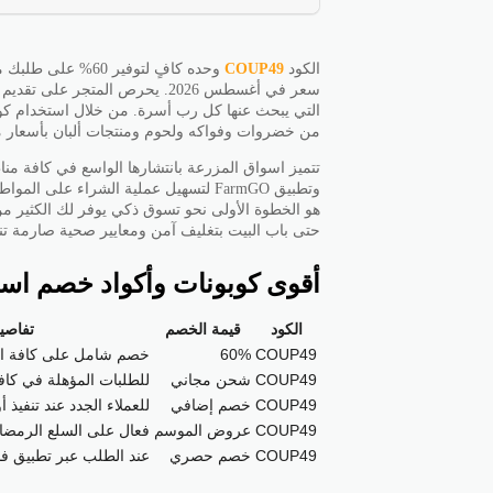
الكود
COUP49
وحده كافٍ لتوفير
سعر في أغسطس 2026. يحرص المتجر 
التي يبحث عنها كل رب أسرة. من خلال استخدام ك
من خضروات وفواكه ولحوم ومنتجات ألبان بأسعار مخف
تتميز اسواق المزرعة بانتشارها الواسع في كافة منا
وتطبيق FarmGO لتسهيل عملية الشراء ع
هو الخطوة الأولى نحو تسوق ذكي يوفر لك الكثير من
حتى باب البيت بتغليف آمن ومعايير صحية صارمة ت
أقوى كوبونات وأكواد خصم اسو
الكود
قيمة الخصم
تفاصي
COUP49
60%
خصم شامل على كافة ال
COUP49
شحن مجاني
للطلبات المؤهلة في كاف
COUP49
خصم إضافي
للعملاء الجدد عند تنفيذ
COUP49
عروض الموسم
فعال على السلع الرمضان
COUP49
خصم حصري
عند الطلب عبر تطبيق ف