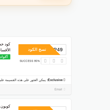
كود خص
COUP49
نسخ الكود
الأقسا
أكواد
95% SUCCESS
Exclusive:
يمكن العثور على هذه القسيمة على
Email
كوبون 