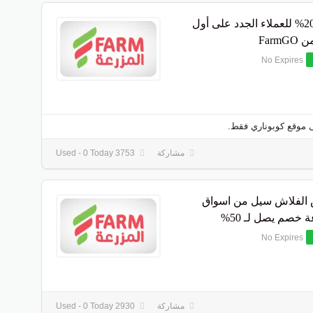
خصم 20% للعملاء الجدد على أول
Farm
No Expires
 موقع كوبوناري فقط.
مشاركة
3753 Used - 0 Today
لفلاش سيل من اسواق
 خصم يصل لـ 50%
No Expires
مشاركة
2930 Used - 0 Today