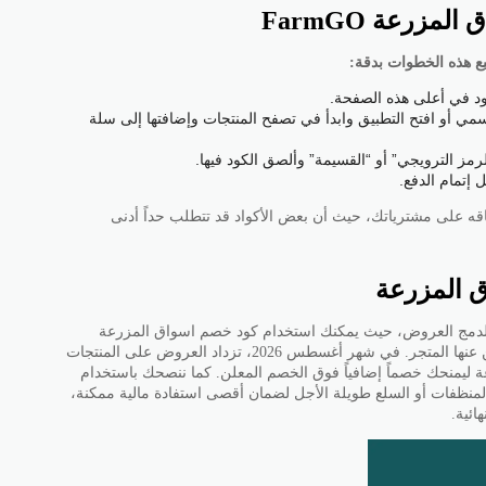
زرعة FarmGO
 هذه الخطوات بدقة:
د في أعلى هذه الصفحة.
مي أو افتح التطبيق وابدأ في تصفح المنتجات وإضافتها إلى سلة
مز الترويجي” أو “القسيمة” وألصق الكود فيها.
إتمام الدفع.
اقه على مشترياتك، حيث أن بعض الأكواد قد تتطلب حداً أدنى
 المزرعة
 لدمج العروض، حيث يمكنك استخدام كود خصم اسواق المزرعة
بالتزامن مع التنزيلات الأسبوعية التي يعلن عنها المتجر. في شهر أغسطس 2026، تزداد العروض على المنتجات
ة ليمنحك خصماً إضافياً فوق الخصم المعلن. كما ننصحك باستخدام
منظفات أو السلع طويلة الأجل لضمان أقصى استفادة مالية ممكنة،