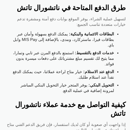
طرق الدفع المتاحة في ناتشورال تاتش
لتسهيل عملية الشراء، يوفر الموقع بوابات دفع آمنة ومشفرة تدعم
خيارات متعددة تناسب الجميع:
البطاقات الائتمانية والبنكية:
يمكنك الدفع بسهولة وأمان عبر
بطاقات فيزا، ماستركارد، ومدى، بالإضافة إلى MIS Pay وابل
باي.
خدمات الدفع بالتقسيط:
استمتع بالدفع المرن عبر تابي وتمارا،
مما يتيح لك تقسيم مبلغ مشترياتك على دفعات ميسرة بدون
فوائد.
الدفع عند الاستلام:
خيار متاح لراحة عملائنا، حيث يمكنك الدفع
نقداً عند استلام طلبك.
التحويل البنكي:
يوفر المتجر خيار التحويل البنكي المباشر
لمرونة إضافية في عملية الدفع.
كيفية التواصل مع خدمة عملاء ناتشورال
تاتش
إذا واجهت أي صعوبة أو كان لديك استفسار، فإن فريق الدعم الفني متاح