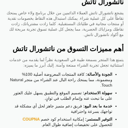
ناتشورال تاتش
يشجع ناتشورال تاتش العملاء الدائمين من خلال برنامج ولاء خاص يمنحك
نقاطاً على كل عملية شراء. يمكنك استبدال هذه النقاط بخصومات نقدية
أو منتجات مجانية في طلباتك المستقبلية. كلما زادت مشترياتك، زادت
نقاطك ومزاياك الحصرية، مما يجعل كل عملية تسوق تجربة مربحة لك
مع أكواد ناتشورال تاتش.
أهم مميزات التسوق من ناتشورال تاتش
يتمتع هذا المتجر بسمعة طيبة في السعودية نظراً لما يقدمه من خدمات
استثنائية تجعل تجربة الشراء ممتعة وآمنة. إليك أبرز ما يميزه:
الجودة والأصالة:
كافة المنتجات المعروضة أصلية 100%
ومضمونة، مما يمنحك راحة البال عند الشراء من متجر Natural
Touch.
سهولة الاستخدام:
تصميم الموقع والتطبيق يسهل عليك العثور
على ما تبحث عنه وإتمام الطلب في ثوانٍ.
خدمة ما بعد البيع:
فريق دعم متميز جاهز لحل أي مشكلة قد
تواجهك بسرعة واحترافية
التوفير المستمر:
إمكانية استخدام كود خصم
COUPNA
للحصول على تخفيضات إضافية طوال العام.