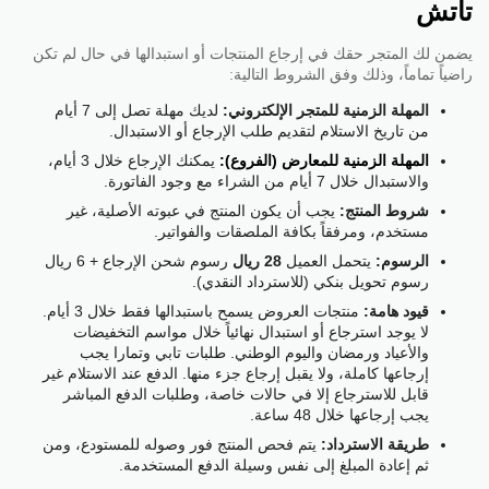
تاتش
يضمن لك المتجر حقك في إرجاع المنتجات أو استبدالها في حال لم تكن
راضياً تماماً، وذلك وفق الشروط التالية:
المهلة الزمنية للمتجر الإلكتروني:
لديك مهلة تصل إلى 7 أيام
من تاريخ الاستلام لتقديم طلب الإرجاع أو الاستبدال.
المهلة الزمنية للمعارض (الفروع):
يمكنك الإرجاع خلال 3 أيام،
والاستبدال خلال 7 أيام من الشراء مع وجود الفاتورة.
شروط المنتج:
يجب أن يكون المنتج في عبوته الأصلية، غير
مستخدم، ومرفقاً بكافة الملصقات والفواتير.
الرسوم:
يتحمل العميل
28 ريال
رسوم شحن الإرجاع + 6 ريال
رسوم تحويل بنكي (للاسترداد النقدي).
قيود هامة:
منتجات العروض يسمح باستبدالها فقط خلال 3 أيام.
لا يوجد استرجاع أو استبدال نهائياً خلال مواسم التخفيضات
والأعياد ورمضان واليوم الوطني. طلبات تابي وتمارا يجب
إرجاعها كاملة، ولا يقبل إرجاع جزء منها. الدفع عند الاستلام غير
قابل للاسترجاع إلا في حالات خاصة، وطلبات الدفع المباشر
يجب إرجاعها خلال 48 ساعة.
طريقة الاسترداد:
يتم فحص المنتج فور وصوله للمستودع، ومن
ثم إعادة المبلغ إلى نفس وسيلة الدفع المستخدمة.