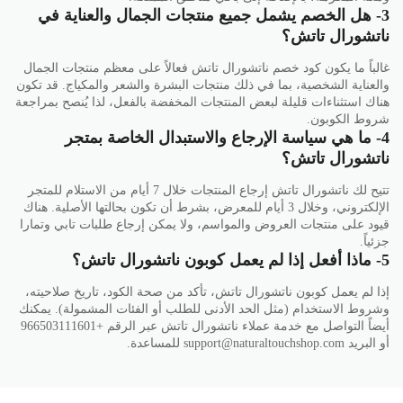
3- هل الخصم يشمل جميع منتجات الجمال والعناية في
ناتشورال تاتش؟
غالباً ما يكون كود خصم ناتشورال تاتش فعالاً على معظم منتجات الجمال
والعناية الشخصية، بما في ذلك منتجات البشرة والشعر والمكياج. قد تكون
هناك استثناءات قليلة لبعض المنتجات المخفضة بالفعل، لذا يُنصح بمراجعة
شروط الكوبون.
4- ما هي سياسة الإرجاع والاستبدال الخاصة بمتجر
ناتشورال تاتش؟
تتيح لك ناتشورال تاتش إرجاع المنتجات خلال 7 أيام من الاستلام للمتجر
الإلكتروني، وخلال 3 أيام للمعرض، بشرط أن تكون بحالتها الأصلية. هناك
قيود على منتجات العروض والمواسم، ولا يمكن إرجاع طلبات تابي وتمارا
جزئياً.
5- ماذا أفعل إذا لم يعمل كوبون ناتشورال تاتش؟
إذا لم يعمل كوبون ناتشورال تاتش، تأكد من صحة الكود، تاريخ صلاحيته،
وشروط الاستخدام (مثل الحد الأدنى للطلب أو الفئات المشمولة). يمكنك
أيضاً التواصل مع خدمة عملاء ناتشورال تاتش عبر الرقم +966503111601
أو البريد support@naturaltouchshop.com للمساعدة.