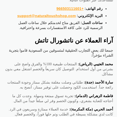
لمساعدتك عبر القنوات التالية:
رقم الهاتف:
+966503111601
البريد الإلكتروني:
support@naturaltouchshop.com
ساعات العمل:
الفريق متاح لخدمتكم خلال ساعات العمل
الرسمية للرد على كافة الاستفسارات بسرعة واحترافية.
آراء العملاء عن ناتشورال تاتش
جمعنا لك بعض التجارب الحقيقية لمتسوقين من السعودية قاموا بتجربة
الشراء مؤخراً:
محمد العتيبي (الرياض):
المنتجات طبيعية 100% والفرق واضح على
بشرتي من أول استخدام. التوصيل كان سريعاً والخصم اشتغل معي بدون
مشاكل.
سارة الأحمد (جدة):
طلباتي وصلت مغلفة بشكل ممتاز وجودة المنتجات
رائعة جداً. استخدمت الكود وحصلت على توفير ممتاز، أنصح به.
فاطمة الزهراني (الدمام):
تجربة تسوق ممتعة وسهلة. وجدت كل ما
أحتاجه للعناية بشعري، وكوبون الخصم وفر لي مبلغاً جيداً من المال.
أحمد الحربي (مكة المكرمة):
خدمة العملاء ممتازة وسريعون في الرد.
كانت لدي مشكلة بسيطة في الطلب وتم حلها فوراً، والخصم فعال.