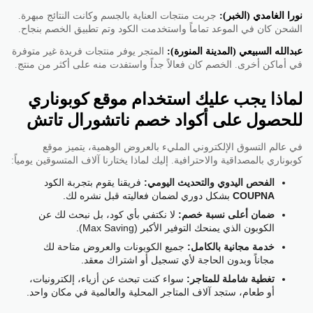
نورا الغامدي (الخبر):
جربت منتجات العناية بالجسم وكانت النتائج مبهرة.
الشحن كان في الموعد تماماً واستخدمت الكود وتم تطبيق الخصم بنجاح.
عبدالله السبيعي (المدينة المنورة):
المتجر يوفر منتجات فريدة غير متوفرة
في أماكن أخرى. الخصم كان فعالاً جداً واستفدت منه على أكثر من منتج.
لماذا يجب عليك استخدام موقع كوبوناري
للحصول على أكواد خصم ناتشورال تاتش
في عالم التسوق الإلكتروني المليء بالعروض الوهمية، يتميز موقع
كوبوناري بالمصداقية والاحترافية. إليك لماذا يختارنا آلاف المتسوقين يومياً:
الفحص اليدوي والتحديث اليومي:
فريقنا يقوم بتجربة الكود
COUPNA
بشكل دوري لضمان فعاليته قبل نشره لك.
ضمان أعلى نسبة خصم:
لا نكتفي بأي كود، بل نبحث لك عن
الكوبون الذي يمنحك التوفير الأكبر (Max Saving).
خدمة مجانية بالكامل:
جميع الكوبونات والعروض متاحة لك
مجاناً وبدون الحاجة لأي تسجيل أو اشتراك معقد.
تغطية شاملة للمتاجر:
سواء كنت تبحث عن أزياء، إلكترونيات،
أو طعام، ستجد آلاف المتاجر المحلية والعالمية في مكان واحد.