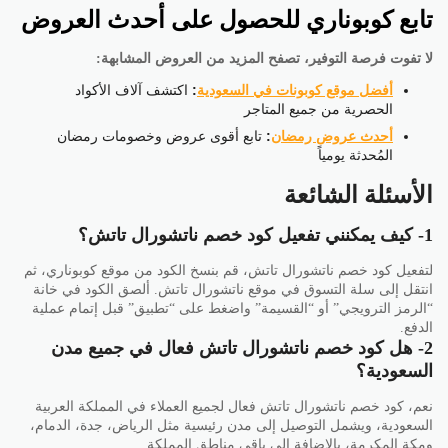
تابع كوبوناري للحصول على أحدث العروض
لا تفوت فرصة التوفير، تصفح المزيد من العروض المشابهة:
أفضل موقع كوبونات في السعودية
:
اكتشف آلاف الأكواد
الحصرية من جميع المتاجر
أحدث عروض رمضان
:
تابع أقوى عروض وخصومات رمضان
المُحدثة يومياً
الأسئلة الشائعة
1- كيف يمكنني تفعيل كود خصم ناتشورال تاتش؟
لتفعيل كود خصم ناتشورال تاتش، قم بنسخ الكود من موقع كوبوناري، ثم
انتقل إلى سلة التسوق في موقع ناتشورال تاتش. ألصق الكود في خانة
“الرمز الترويجي” أو “القسيمة” واضغط على “تطبيق” قبل إتمام عملية
الدفع.
2- هل كود خصم ناتشورال تاتش فعال في جميع مدن
السعودية؟
نعم، كود خصم ناتشورال تاتش فعال لجميع العملاء في المملكة العربية
السعودية، ويشمل التوصيل إلى مدن رئيسية مثل الرياض، جدة، الدمام،
ومكة المكرمة، بالإضافة إلى باقي مناطق المملكة.