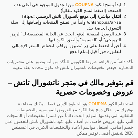
ابدأ بنسخ الكود
COUPNA
من الجدول الموجود في أعلى هذه
الصفحة (اضغط لنسخ الكود تلقائياً).
انتقل مباشرة إلى موقع ناتشورال تاتش الرسمي https:
//ntshop.sa/ar-sa/ وابدأ في تصفح المنتجات وإضافتها إلى سلة
التسوق الخاصة بك.
عند الوصول لصفحة الدفع، ابحث عن الخانة المخصصة لـ “الرمز
الترويجي” أو “القسيمة” وألصق الكود فيها.
أخيراً، اضغط على زر “تطبيق” وراقب انخفاض السعر الإجمالي
للفاتورة فوراً قبل إتمام الدفع.
تأكد دائماً من قراءة شروط الكوبون للتأكد من أنه ينطبق على مشترياتك
المختارة، فبعض تخفيضات ناتشورال تاتش قد تكون محددة بفئة معينة.
قم بتوفير مالك في متجر ناتشورال تاتش –
عروض وخصومات حصرية
استخدام الكود
COUPNA
هو الخطوة الأولى فقط. يمكنك مضاعفة
توفيرك من خلال دمج هذا الكود مع العروض الموسمية والتخفيضات
التلقائية التي يقدمها الموقع. ابحث دائماً عن قسم التخفيضات أو المنتجات
التي عليها عروض خاصة، ثم أضف عليها كود ناتشورال تاتش للحصول على
خصم إضافي. استغل مواسم الأعياد والتخفيضات الكبرى في أغسطس
2026 لتحقيق أقصى توفير ممكن.