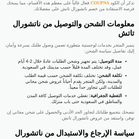
تذكر أن الكود
COUPNA
فعال غالباً على معظم هذه الأقسام، مما يمنحك
فرصة الاستفادة من خصم ناتشورال تاتش على مفضلاتك.
معلومات الشحن والتوصيل من ناتشورال
تاتش
يتميز المتجر بخدمات لوجستية متطورة تضمن وصول طلبك بسرعة وأمان.
إليك تفاصيل سياسة الشحن:
مدة التوصيل:
يتم تجهيز وشحن الطلبات عادةً خلال 2-4 أيام
عمل، وقد تختلف المدة قليلاً حسب مدينتك في السعودية.
تكلفة الشحن:
تختلف تكلفة الشحن حسب قيمة الطلب
والمدينة، ولكن المتجر يقدم أحياناً عروض شحن مجاني
للطلبات التي تتجاوز حداً معيناً.
التغطية الجغرافية:
تغطي خدمات التوصيل كافة المدن
والمناطق في السعودية حتى باب منزلك.
ننصحك بتجميع طلباتك لتجاوز الحد الأدنى والحصول على شحن مجاني إن
توفر، واستفد من عروض ناتشورال تاتش.
سياسة الإرجاع والاستبدال من ناتشورال