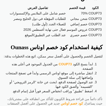
الكود
قيمة الخصم
تفاصيل العرض
COUP73
70%
خصم شامل على الملابس والإكسسوارات
COUP73
شحن مجاني
للطلبات المؤهلة في دول الخليج ومصر
COUP73
خصم إضافي
للعملاء الجدد (أول طلب)
COUP73
عروض الموسم
فعال حتى نهاية أغسطس 2026
COUP73
خصم حصري
عند الطلب عبر التطبيق/الموقع
كيفية استخدام كود خصم اوناس Ounass
لتفعيل الخصم والحصول على أفضل سعر ممكن، اتبع هذه الخطوات بدقة:
ابدأ بنسخ الكود
COUP73
من الجدول الموجود في أعلى هذه
الصفحة.
انتقل مباشرة إلى موقع اوناس الرسمي وابدأ في تصفح المنتجات
وإضافتها إلى سلة التسوق.
عند الوصول لصفحة الدفع، ابحث عن خانة “الرمز الترويجي” أو
“القسيمة” وألصق الكود فيها.
اضغط “تطبيق” وراقب انخفاض السعر فوراً قبل إتمام الدفع.
تأكد دائماً من قراءة شروط الكوبون للتأكد من انطباقه على مشترياتك،
حيث يساعدك
كود خصم اوناس
جديد في الحصول على أفضل الصفقات