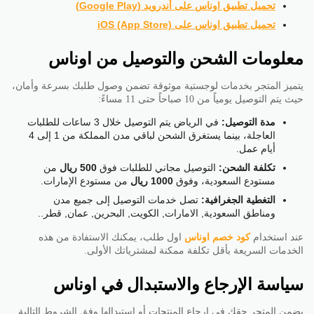
تحميل تطبيق اوناس على أندرويد (Google Play)
تحميل تطبيق اوناس على iOS (App Store)
معلومات الشحن والتوصيل من اوناس
يتميز المتجر بخدمات لوجستية موثوقة تضمن وصول طلبك بسرعة وأمان،
حيث يتم التوصيل يومياً من 10 صباحاً حتى 11 مساءً:
مدة التوصيل:
في الرياض يتم التوصيل خلال 3 ساعات للطلبات
العاجلة، بينما يستغرق الشحن لباقي مدن المملكة من 1 إلى 4
أيام عمل.
تكلفة الشحن:
التوصيل مجاني للطلبات فوق
500 ريال
من
مستودع السعودية، وفوق
1000 ريال
من مستودع الإمارات.
التغطية الجغرافية:
تصل خدمات التوصيل إلى جميع مدن
ومناطق السعودية, الامارات, الكويت, البحرين, عمان, قطر..
عند استخدام
كود خصم اوناس
اول طلب، يمكنك الاستفادة من هذه
الخدمات السريعة بأقل تكلفة ممكنة لمشترياتك الأولى.
سياسة الإرجاع والاستبدال في اوناس
يضمن المتجر حقك في إرجاع المنتجات أو استبدالها وفق الشروط التالية