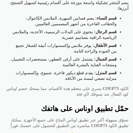
يضم المتجر تشكيلة واسعة موزعة على أقسام رئيسية لتسهيل التصفح،
أبرزها:
قسم النساء:
يضم فساتين السهرة، الملابس الكاجوال،
والحقائب الفاخرة من أشهر المصممين العالميين.
قسم الرجال:
يحتوي على البدلات الرسمية، الأحذية، والملابس
الرياضية الراقية بتصاميم عصرية.
قسم الأطفال:
يوفر ملابس وإكسسوارات أنيقة للصغار تجمع
بين الجودة والراحة التامة.
قسم الجمال:
يشتمل على أرقى العطور، مستحضرات التجميل،
ومنتجات العناية بالبشرة العالمية.
قسم المنزل:
يقدم قطع ديكور فاخرة، شموع، وإكسسوارات
منزلية تضفي لمسة من الأناقة.
الكود
COUP73
يسري على معظم هذه الأقسام، مما يمنحك خصم اوناس
كود الفعال عند تسوقك لأي فئة.
حمّل تطبيق اوناس على هاتفك
تسوّق بسهولة أكبر عبر تطبيق اوناس المتاح على جميع الأجهزة. يمكنك
تطبيق الكود
COUP73
مباشرة من التطبيق للحصول على خصمك فوراً.