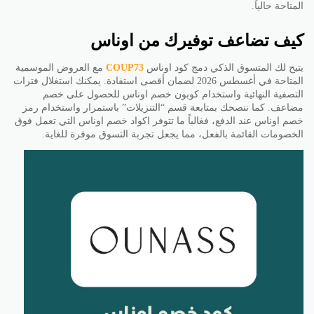
المتاحة حالياً.
كيف تضاعف توفيرك من اوناس
يتيح لك المتسوق الذكي دمج كود اوناس
COUP73
مع العروض الموسمية
المتاحة في أغسطس 2026 لضمان أقصى استفادة. يمكنك استغلال فترات
التصفية النهائية واستخدام كوبون خصم اوناس للحصول على خصم
مضاعف. كما ننصحك بمتابعة قسم “التنزيلات” باستمرار واستخدام رمز
خصم اوناس عند الدفع، فغالباً ما تتوفر اكواد خصم اوناس التي تعمل فوق
الخصومات القائمة بالفعل، مما يجعل تجربة التسوق موفرة للغاية.