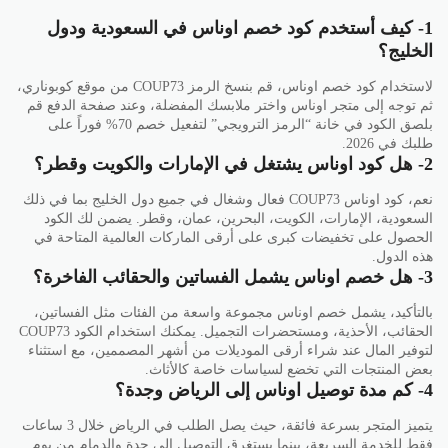
1- كيف أستخدم كود خصم اوناس في السعودية ودول
الخليج؟
لاستخدام كود خصم اوناس، قم بنسخ الرمز COUP73 من موقع كوبوناري،
ثم توجه إلى متجر اوناس واختر ملابسك المفضلة، وعند صفحة الدفع قم
بلصق الكود في خانة “الرمز الترويجي” لتفعيل خصم 70% فوراً على
طلبك في 2026.
2- هل كود اوناس يشتغل في الإمارات والكويت وقطر؟
نعم، كود اوناس COUP73 فعال وشغال في جميع دول الخليج بما في ذلك
السعودية، الإمارات، الكويت، البحرين، عمان، وقطر. يضمن لك الكود
الحصول على تخفيضات كبرى على أرقى الماركات العالمية المتاحة في
هذه الدول.
3- هل خصم اوناس يشمل الفساتين والحقائب الفاخرة؟
بالتأكيد، يشمل خصم اوناس مجموعة واسعة من الفئات مثل الفساتين،
الحقائب، الأحذية، ومستحضرات التجميل. يمكنك استخدام الكود COUP73
لتوفير المال عند شراء أرقى الموديلات من أشهر المصممين، مع استثناء
بعض المنتجات التي تخضع لسياسات خاصة كالأثاث.
4- كم مدة توصيل اوناس إلى الرياض وجدة؟
يتميز المتجر بسرعة فائقة، حيث يصل الطلب في الرياض خلال 3 ساعات
فقط للخدمة السريعة، بينما يستغرق التوصيل إلى جدة والدمام من يوم