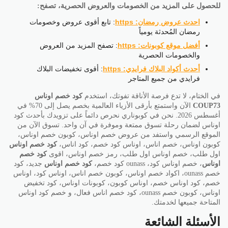
للحصول على المزيد من الخصومات والعروض الحصرية، تصفح:
احدث عروض رمضان: https
: تابع أقوى عروض وخصومات
رمضان المُحدثة يومياً
أفضل موقع كوبونات: https
: تصفح المزيد من العروض
والخصومات الحصرية
أحدث أكواد البلاك فرايدي: https
: أقوى تخفيضات البلاك
فرايدي من جميع المتاجر
في الختام، لا تدع فرصة الأناقة تفوتك، استخدم
كود خصم اوناس
COUP73
الآن واستمتع بأرقى الأزياء العالمية بخصم يصل إلى 70% في
أغسطس 2026. نحن في كوبوناري نحرص دائماً على تزويدك بأحدث كود
اوناس لضمان رحلة تسوق ممتعة وموفرة في آن واحد. تسوق الآن من
الموقع الرسمي واستفد من عروض خصم اوناس، كوبون خصم اوناس،
كوبون اوناس، خصم اناس، اوناس كود خصم، كود اناس،
كود خصم اوناس
اول طلب، خصم اوناس اول طلب، رمز خصم اوناس، اقوى
كود خصم
اوناس
، خصم اوناس كود، ounass كود خصم،
كود خصم اوناس
جديد، كود
خصم ounass، اكواد خصم اوناس، كوبون خصم اناس، اوناس كود، اوناس
خصم، كود اوناس خصم، اوناس كوبون، كوبونات اوناس، كود تخفيض
اوناس، كوبون خصم ounass، كود خصم اناس فعال، و خصم كود اوناس
المتاحة جميعها لخدمتك.
الأسئلة الشائعة