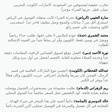
تجارب حقيقية لمتسوقين من السعودية, الامارات, الكويت, البحرين,
عمان, قطر. جربوا الشراء مؤخراً:
سارة العتيبي (الرياض):
تجربة الشراء كانت مذهلة، التوصيل في الرياض
استغرق أقل من 3 ساعات والمنتج وصل بتغليف فاخر جداً. استخدمت
الكود وحصلت على خصم رائع.
محمد الشمري (جدة):
جودة الملابس لا يعلى عليها، طلبت حذاءً رياضياً
ووصل في يومين فقط. الكوبون وفّر لي مبلغاً جيداً من القيمة الإجمالية
للطلب.
نورة الأحمد (دبي):
أفضل موقع لتسوق الفساتين الراقية، المقاسات دقيقة
جداً وخدمة العملاء متعاونة للغاية. الخصم اشتغل من أول مرة وبكل
سهولة.
عبدالله القحطاني (الكويت):
أعجبني تنوع الماركات العالمية في قسم
الرجال، الشحن كان سريعاً والتعامل احترافي. جربت الكوبون وكان فعالاً
جداً ووفر لي الكثير.
ريم الزهراني (الدمام):
طلبت مجموعة من مستحضرات التجميل ووصلت
مغلفة بعناية فائقة. كود التخفيض جعل السعر منافساً جداً للسوق المحلي.
خالد الدوسري (المنامة):
دائماً أعتمد على هذا المتجر في شراء الهدايا،
الفخامة في كل تفصيل والسرعة في التوصيل تجعلني أكرر التجربة دائماً.