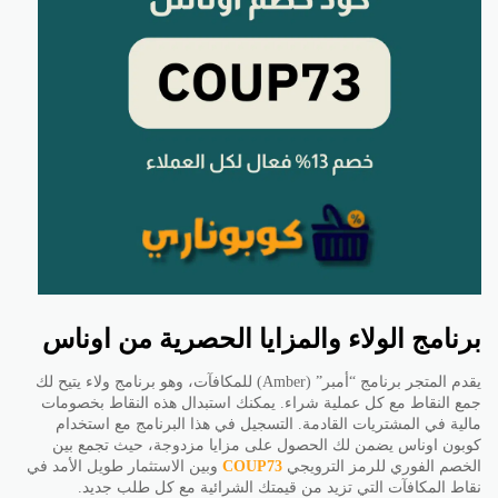
برنامج الولاء والمزايا الحصرية من اوناس
يقدم المتجر برنامج “أمبر” (Amber) للمكافآت، وهو برنامج ولاء يتيح لك
جمع النقاط مع كل عملية شراء. يمكنك استبدال هذه النقاط بخصومات
مالية في المشتريات القادمة. التسجيل في هذا البرنامج مع استخدام
كوبون اوناس يضمن لك الحصول على مزايا مزدوجة، حيث تجمع بين
الخصم الفوري للرمز الترويجي
COUP73
وبين الاستثمار طويل الأمد في
نقاط المكافآت التي تزيد من قيمتك الشرائية مع كل طلب جديد.