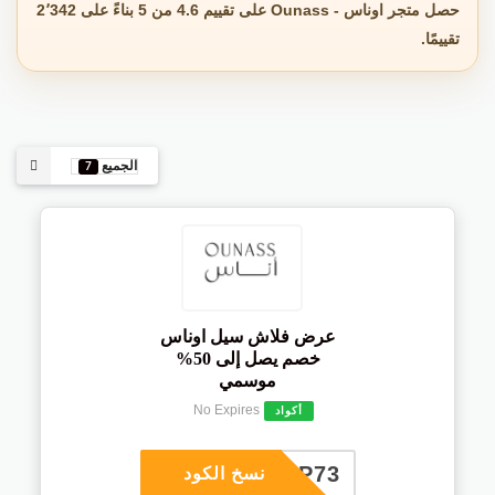
حصل متجر اوناس - Ounass على تقييم 4.6 من 5 بناءً على 2٬342
تقييمًا.
الجميع
7
عرض فلاش سيل اوناس
خصم يصل إلى 50%
موسمي
No Expires
أكواد
COUP73
نسخ الكود