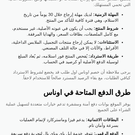
التي تحمي المستهلك:
المهلة الزمنية:
لديك مهلة إرجاع خلال 30 يوماً من تاريخ
الاستلام، وهي فترة كافية للتأكد من المنتج.
شروط المنتج:
يجب أن يكون في عبوته الأصلية، غير مستخدم،
مع كامل الملصقات، بطاقات السعر، والهدايا المرفقة.
الاستثناءات:
لا يمكن إرجاع منتجات التجميل، الملابس الداخلية،
الأقراط، والأثاث إلا في حالة التلف المصنعي.
طريقة الاسترداد:
يُفحص المنتج فور استلامه، ثم يُعاد المبلغ
لوسيلة الدفع الأصلية أو كرصيد في الحساب.
يرجى ملاحظة أن خصم اوناس اول طلب قد يخضع لشروط الاسترداد
كباقي الطلبات، مع بقاء الرصيد المسترد صالحاً للاستخدام لاحقاً.
طرق الدفع المتاحة في اوناس
يوفر الموقع بوابات دفع آمنة ومشفرة تدعم خيارات متعددة لتسهيل عملية
الشراء على الجميع:
البطاقات الائتمانية:
يدعم فيزا وماستركارد لإتمام العمليات
بسرعة وأمان تام.
الدفع الرقمي:
تتوفر خدمة ابل باي وباي بال لتجربة دفع سريعة