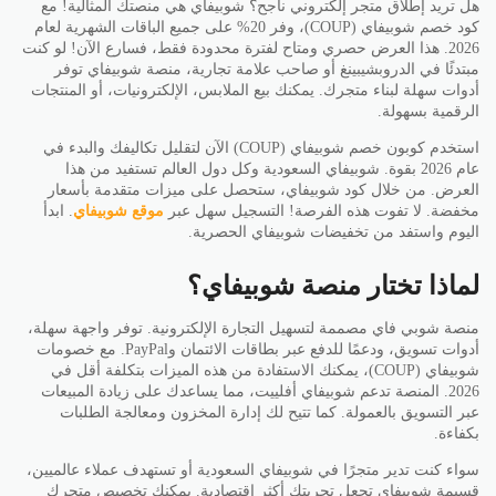
هل تريد إطلاق متجر إلكتروني ناجح؟ شوبيفاي هي منصتك المثالية! مع
كود خصم شوبيفاي (COUP)، وفر 20% على جميع الباقات الشهرية لعام
2026. هذا العرض حصري ومتاح لفترة محدودة فقط، فسارع الآن! لو كنت
مبتدئًا في الدروبشيبينغ أو صاحب علامة تجارية، منصة شوبيفاي توفر
أدوات سهلة لبناء متجرك. يمكنك بيع الملابس، الإلكترونيات، أو المنتجات
الرقمية بسهولة.
استخدم كوبون خصم شوبيفاي (COUP) الآن لتقليل تكاليفك والبدء في
عام 2026 بقوة. شوبيفاي السعودية وكل دول العالم تستفيد من هذا
العرض. من خلال كود شوبيفاي، ستحصل على ميزات متقدمة بأسعار
مخفضة. لا تفوت هذه الفرصة! التسجيل سهل عبر
موقع شوبيفاي
. ابدأ
اليوم واستفد من تخفيضات شوبيفاي الحصرية.
لماذا تختار منصة شوبيفاي؟
منصة شوبي فاي مصممة لتسهيل التجارة الإلكترونية. توفر واجهة سهلة،
أدوات تسويق، ودعمًا للدفع عبر بطاقات الائتمان وPayPal. مع خصومات
شوبيفاي (COUP)، يمكنك الاستفادة من هذه الميزات بتكلفة أقل في
2026. المنصة تدعم شوبيفاي أفلييت، مما يساعدك على زيادة المبيعات
عبر التسويق بالعمولة. كما تتيح لك إدارة المخزون ومعالجة الطلبات
بكفاءة.
سواء كنت تدير متجرًا في شوبيفاي السعودية أو تستهدف عملاء عالميين،
قسيمة شوبيفاي تجعل تجربتك أكثر اقتصادية. يمكنك تخصيص متجرك