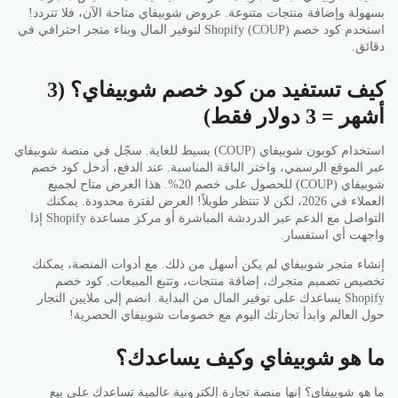
بسهولة وإضافة منتجات متنوعة. عروض شوبيفاي متاحة الآن، فلا تتردد!
استخدم كود خصم Shopify (COUP) لتوفير المال وبناء متجر احترافي في
دقائق.
كيف تستفيد من كود خصم شوبيفاي؟ (3
أشهر = 3 دولار فقط)
استخدام كوبون شوبيفاي (COUP) بسيط للغاية. سجّل في منصة شوبيفاي
عبر الموقع الرسمي، واختر الباقة المناسبة. عند الدفع، أدخل كود خصم
شوبيفاي (COUP) للحصول على خصم 20%. هذا العرض متاح لجميع
العملاء في 2026، لكن لا تنتظر طويلاً! العرض لفترة محدودة. يمكنك
التواصل مع الدعم عبر الدردشة المباشرة أو مركز مساعدة Shopify إذا
واجهت أي استفسار.
إنشاء متجر شوبيفاي لم يكن أسهل من ذلك. مع أدوات المنصة، يمكنك
تخصيص تصميم متجرك، إضافة منتجات، وتتبع المبيعات. كود خصم
Shopify يساعدك على توفير المال من البداية. انضم إلى ملايين التجار
حول العالم وابدأ تجارتك اليوم مع خصومات شوبيفاي الحصرية!
ما هو شوبيفاي وكيف يساعدك؟
ما هو شوبيفاي؟ إنها منصة تجارة إلكترونية عالمية تساعدك على بيع