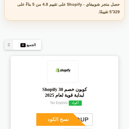
حصل متجر شوبيفاي - Shopify على تقييم 4.8 من 5 بناءً على
5٬329 تقييمًا.
الجميع
6
كوبون خصم Shopify 30
لبداية قوية لعام 2025
No Expires
أكواد
COUP
نسخ الكود